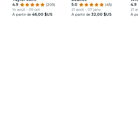
4.9
(205)
5.0
(45)
4.9
14 août - 09 oct.
21 août - 07 janv.
21 a
À partir de
46,00 $US
À partir de
32,00 $US
À pa