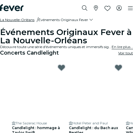
La Nouvelle-Orléans
Événements Originaux Fever
Événements Originaux Fever à
La Nouvelle-Orléans
Découvre toute une série d'événements uniques et immersifs signés Fever Original à La Nouvelle-Orléans.
En lire plus...
Concerts Candlelight
Voir tout
The Sazerac House
Hotel Peter and Paul
Ho
Candlelight : hommage à
Candlelight : du Bach aux
Can
Taylor Swift
Beatles
Whi