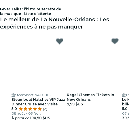
Fever Talks : l’histoire secrète de
la musique - Liste d’attente
Le meilleur de La Nouvelle-Orléans : Les
expériences à ne pas manquer
Steamboat NATCHEZ
Regal Cinemas Tickets in
T
Steamboat Natchez VIP Jazz
New Orleans
Le 
Dinner Cruise avec visite
9,99 $US
bil
privée et option bar à
5.0
(2)
5.0
volonté
08 août - 03 févr.
07 a
À partir de
190,50 $US
39,