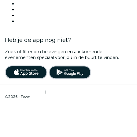
Evenementenlocaties in Utrecht
Nederland
Halloween
Valentijnsdag
Heb je de app nog niet?
Zoek of filter om belevingen en aankomende
evenementen speciaal voor jou in de buurt te vinden.
Gebruiksvoorwaarden
|
Privacybeleid
|
Cookiebeheer
©2026 - Fever