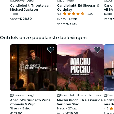
Leeuwenbergh
Domkerk
Dom
Candlelight: Tribute aan
Candlelight: Ed Sheeran &
Candle
Michael Jackson
Coldplay
ABBA
11 sep
4.5
(230)
16 okt 
Vanaf
€ 28,50
13 nov - 19 feb
Vanaf
Vanaf
€ 31,50
Ontdek onze populairste belevingen
Leeuwenbergh
Fever Hub Utrecht | Immersieve Ervaringen en Tentoonstellingen
An Idiot’s Guide to Wine:
Machu Picchu: Reis naar de
Horiz
Comedy & Wijn
Verloren Stad
reis 
18 sep - 12 dec
9 aug - 27 sep
4.5
€ 47,00
Vanaf
€ 19,00
9 aug 