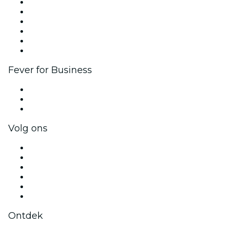
Beheer je evenement
Publiceer je evenement
Bedrijfsevenementen & -voordelen
Affiliate programma
Programma voor Ambassadeurs en Influencers
Samenwerkingen
Fever for Business
Privé-evenementen & tickets voor groepen
Bedrijfsvoordelen
Cadeaubonnen & vouchers voor bedrijven
Volg ons
Facebook
X (Twitter)
Instagram
TikTok
LinkedIn
YouTube
Ontdek