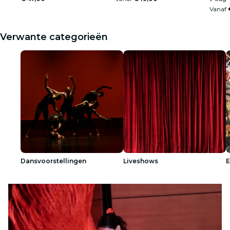
Vanaf
Verwante categorieën
Dansvoorstellingen
Liveshows
E