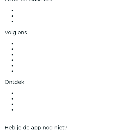
Privé-evenementen & tickets voor groepen
Bedrijfsvoordelen
Cadeaubonnen & vouchers voor bedrijven
Volg ons
Facebook
X (Twitter)
Instagram
TikTok
LinkedIn
YouTube
Ontdek
Evenementenlocaties in Utrecht
Nederland
Halloween
Valentijnsdag
Heb je de app nog niet?