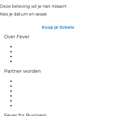
Deze beleving wil je niet missen!
Kies je datum en sessie
Koop je tickets
Over Fever
Pers
Kom bij ons werken
Cadeaubonnen
Helpcentrum
Partner worden
Beheer je evenement
Publiceer je evenement
Bedrijfsevenementen & -voordelen
Affiliate programma
Programma voor Ambassadeurs en Influencers
Samenwerkingen
Fever for Business