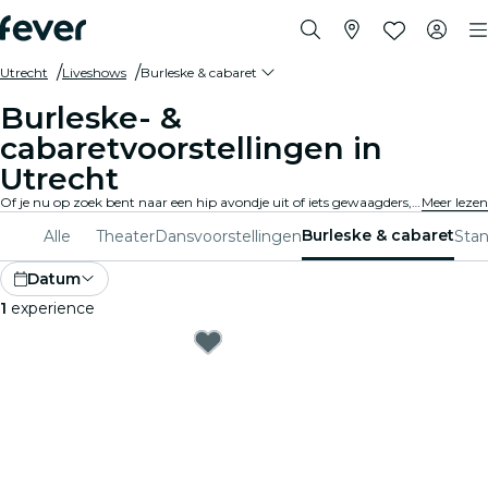
Utrecht
Liveshows
Burleske & cabaret
Burleske- &
cabaretvoorstellingen in
Utrecht
Of je nu op zoek bent naar een hip avondje uit of iets gewaagders, ontdek het hier allemaal. Van traditionele burleske tot moderne cabaretshows in Utrecht, geniet van een unieke en leuke ervaring.
Meer lezen
Burleske & cabaret
Alle
Theater
Dansvoorstellingen
Sta
Datum
1
experience