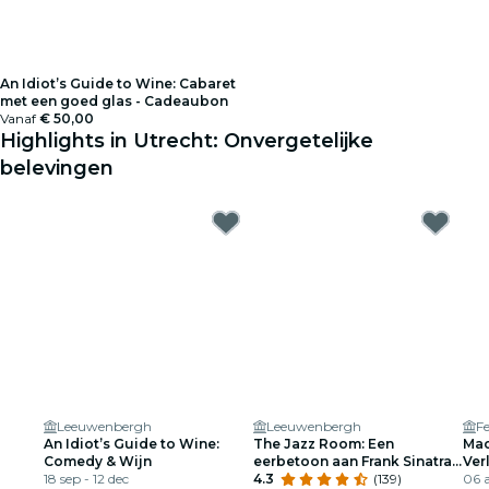
An Idiot’s Guide to Wine: Cabaret
met een goed glas - Cadeaubon
Vanaf
€ 50,00
Highlights in Utrecht: Onvergetelijke
belevingen
Leeuwenbergh
Leeuwenbergh
An Idiot’s Guide to Wine:
The Jazz Room: Een
Mac
Comedy & Wijn
eerbetoon aan Frank Sinatra
Ver
18 sep - 12 dec
& Louis Armstrong
4.3
(139)
06 a