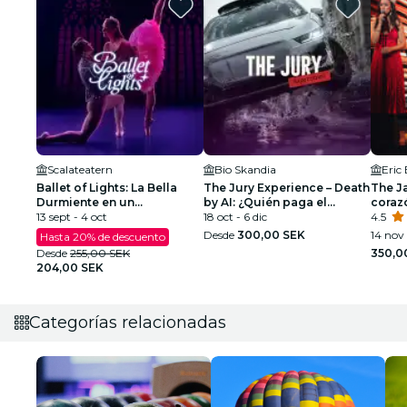
Scalateatern
Bio Skandia
Eric
Ballet of Lights: La Bella
The Jury Experience – Death
The Ja
Durmiente en un
by AI: ¿Quién paga el
coraz
espectáculo deslumbrante
13 sept - 4 oct
precio?
18 oct - 6 dic
4.5
Desde
300,00 SEK
14 nov 
Hasta 20% de descuento
Desde
255,00 SEK
350,0
204,00 SEK
Categorías relacionadas