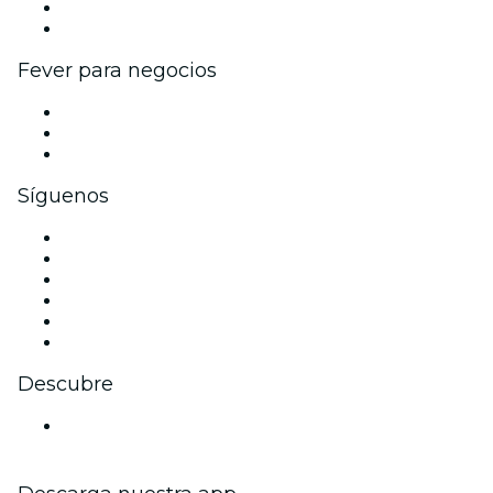
Programa de embajadores e influencers
Colaboraciones de marca
Fever para negocios
Eventos privados y entradas de grupo
Beneficios corporativos
Tarjetas y cupones de regalo corporativos
Síguenos
Facebook
X (Twitter)
Instagram
TikTok
LinkedIn
Youtube
Descubre
Locales y espacios de eventos en Estocolmo