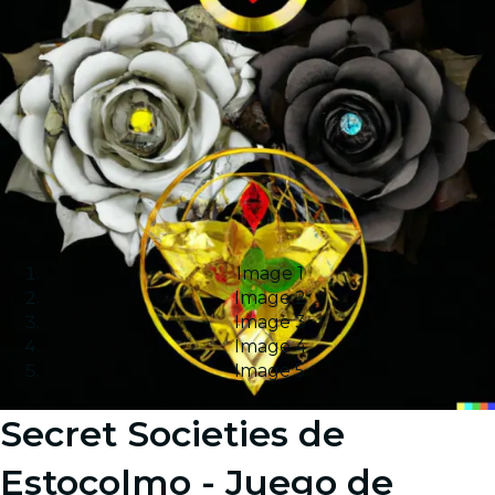
Image 1
Image 2
Image 3
Image 4
Image 5
Secret Societies de
Estocolmo - Juego de