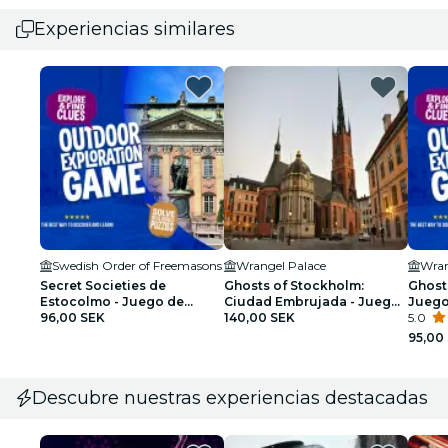
Experiencias similares
Swedish Order of Freemasons
Wrangel Palace
Wran
Secret Societies de
Ghosts of Stockholm:
Ghost
Estocolmo - Juego de
Ciudad Embrujada - Juego
Juego
exploración al aire libre
96,00 SEK
de Exploración
140,00 SEK
aire l
5.0
95,00
Descubre nuestras experiencias destacadas