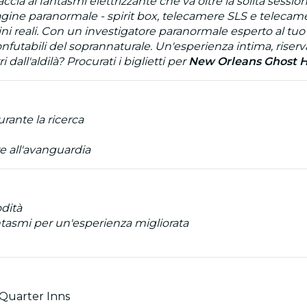
a ai fantasmi elettrizzante che va oltre la solita session
agine paranormale - spirit box, telecamere SLS e telecamer
i reali. Con un investigatore paranormale esperto al tuo f
nfutabili del soprannaturale. Un'esperienza intima, riserv
 dall'aldilà? Procurati i biglietti per
New Orleans Ghost H
urante la ricerca
e all'avanguardia
odità
antasmi per un'esperienza migliorata
 Quarter Inns