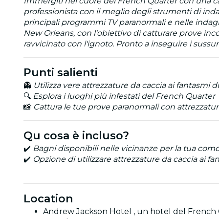
Immergiti nel cuore del French Quarter con una cacci
professionista con il meglio degli strumenti di ind
principali programmi TV paranormali e nelle indagin
New Orleans, con l'obiettivo di catturare prove inco
ravvicinato con l'ignoto. Pronto a inseguire i sussurri
Punti salienti
👻
Utilizza vere attrezzature da caccia ai fantasmi d
🔍
Esplora i luoghi più infestati del French Quarter
📸
Cattura le tue prove paranormali con attrezzatur
Qu cosa è incluso?
✔️
Bagni disponibili nelle vicinanze per la tua com
✔️
Opzione di utilizzare attrezzature da caccia ai f
Location
Andrew Jackson Hotel , un hotel del French