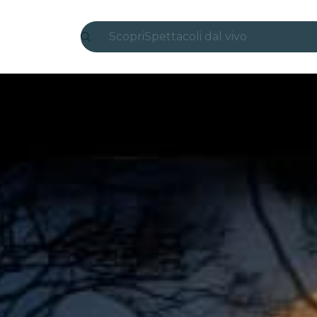
Scopri
Spettacoli dal vivo
Madrid
Candlelight
Londra
Esperienze e città
San Paolo
Mostre
Seoul
Tour città
Concerti