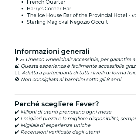
French Quarter
Harry's Corner Bar
The Ice House Bar of the Provincial Hotel -
I
Starling Magickal Negozio Occult
Informazioni generali
👩‍🦽
Unesco wheelchair accessible, per garantire a 
🚉
Questa esperienza è facilmente accessibile grazie
🏋️‍♂️
Adatta a partecipanti di tutti i livelli di forma fisi
🚫
Non consigliata ai bambini sotto gli 8 anni
Perché scegliere Fever?
✔️
Milioni di utenti prenotano ogni mese
✔️
I migliori prezzi e la migliore disponibilità, semp
✔️
Migliaia di esperienze uniche
✔️
Recensioni verificate dagli utenti