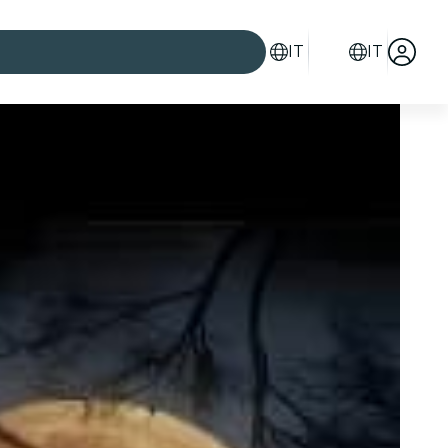
IT
IT