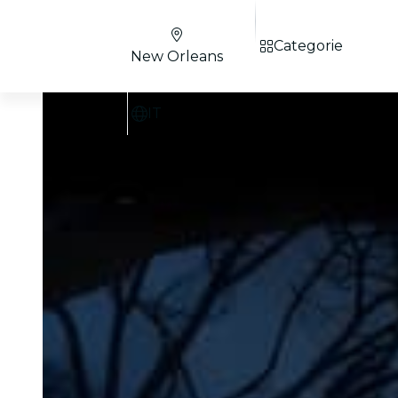
Categorie
New Orleans
IT