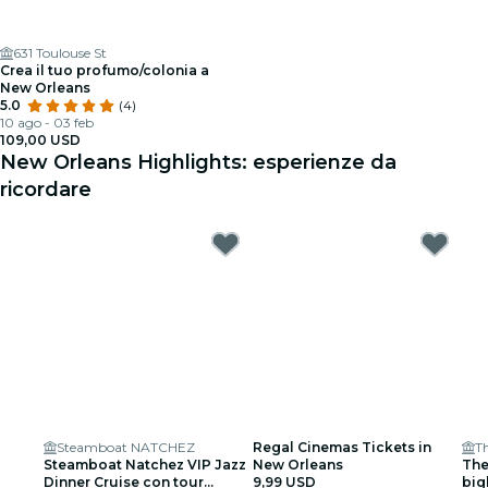
631 Toulouse St
Crea il tuo profumo/colonia a
New Orleans
5.0
(4)
10 ago - 03 feb
109,00 USD
New Orleans Highlights: esperienze da
ricordare
Steamboat NATCHEZ
Regal Cinemas Tickets in
T
Steamboat Natchez VIP Jazz
New Orleans
The
Dinner Cruise con tour
9,99 USD
big