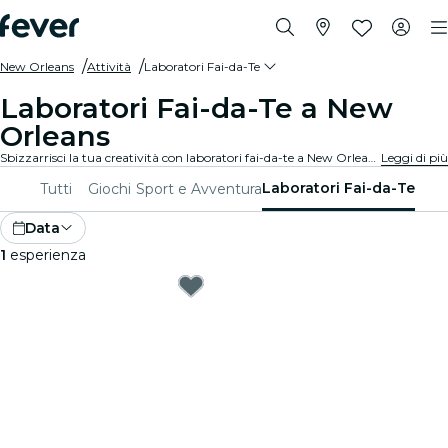
New Orleans
Attività
Laboratori Fai-da-Te
Laboratori Fai-da-Te a New
Orleans
Sbizzarrisci la tua creatività con laboratori fai-da-te a New Orleans. Impara nuove abilità, crea oggetti unici e connettiti con persone che la pensano come te in un ambiente accogliente.
Leggi di più
Laboratori Fai-da-Te
Tutti
Giochi
Sport e Avventura
Data
1
esperienza