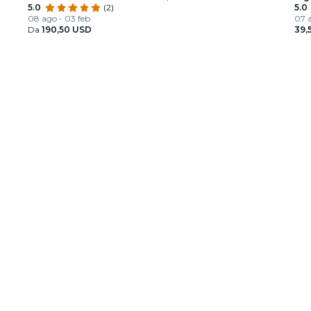
privato e opzione open bar
5.0
(2)
5.0
08 ago - 03 feb
07 
Da
190,50 USD
39,