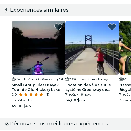
Expériences similaires
Get Up And Go Kayaking Old Hickory Lake
2320 Two Rivers Pkwy
601 
Small Group Clear Kayak
Location de vélos sur le
Nashvi
Tour de Old Hickory Lake
système Greenway de
Bicyc
5.0
(1)
Nashville
7 août - 16 nov.
7 août 
7 août - 31 oct.
64,00 $US
À part
69,00 $US
Découvre nos meilleures expériences