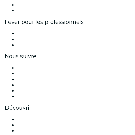
Programme d'ambassadeurs et d'influenceurs
Partenariats avec des marques
Fever pour les professionnels
Événements privés et billets de groupe
Avantages pour les entreprises
Coupons et cartes cadeaux pour les entreprises
Nous suivre
Facebook
X (Twitter)
Instagram
TikTok
LinkedIn
Youtube
Découvrir
Lieux d'événements à Nashville
Aujourd'hui
Demain