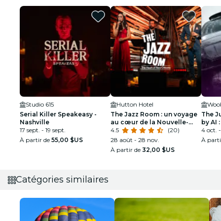
Studio 615
Hutton Hotel
Wool
Serial Killer Speakeasy -
The Jazz Room : un voyage
The J
Nashville
au cœur de la Nouvelle-
by AI 
17 sept. - 19 sept.
Orléans
4.5
(20)
4 oct. -
À partir de
55,00 $US
28 août - 28 nov.
À part
À partir de
32,00 $US
Catégories similaires