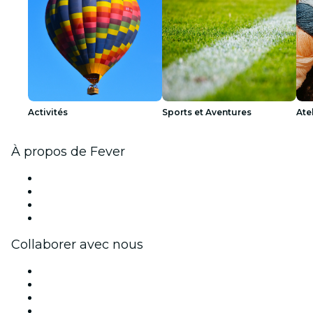
Activités
Sports et Aventures
Ate
À propos de Fever
Presse
Travailler chez Fever
Cartes-cadeaux
Centre d'aide
Collaborer avec nous
Fever Zone
Publiez votre événement
Événements d'entreprise et avantages
Programme d'affiliation