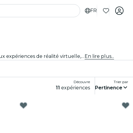
FR
Plonge dans un monde de plaisir et de divertissement avec les meilleurs jeux de Nashville. Des jeux de société aux expériences de réalité virtuelle, il y en a pour tous les goûts.
En lire plus...
Découvre
Trier par
11
expériences
Pertinence