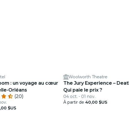
tel
Woolworth Theatre
oom : un voyage au cœur
The Jury Experience – Death
lle-Orléans
Qui paie le prix ?
(20)
04 oct. - 01 nov.
nov.
À partir de
40,00 $US
,00 $US