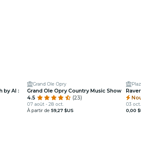
Grand Ole Opry
Plaz
 by AI :
Grand Ole Opry Country Music Show
Raver 
4.5
(23)
Nou
07 août - 28 oct.
03 oct.
À partir de
59,27 $US
0,00 