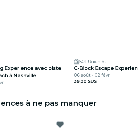
501 Union St
g Experience avec piste
C-Block Escape Experie
06 août - 02 févr.
ach à Nashville
39,00 $US
vr.
ériences à ne pas manquer