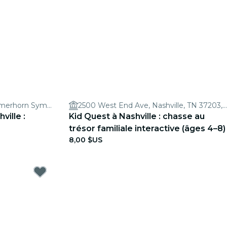
Nashville Symphony Schermerhorn Symphony Center
2500 West End Ave, Nashville, TN 37203, USA
ville :
Kid Quest à Nashville : chasse au
trésor familiale interactive (âges 4–8)
8,00 $US