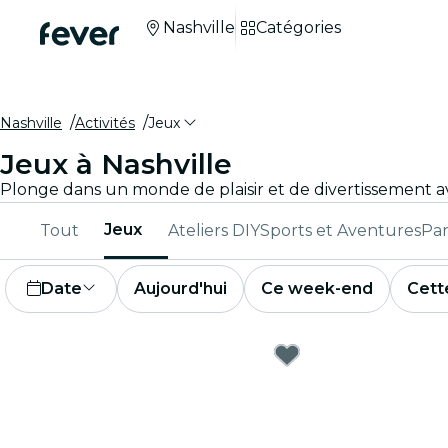
Nashville
Catégories
Nashville
Activités
Jeux
Jeux à Nashville
Jeux
Tout
Ateliers DIY
Sports et Aventures
Par
Date
Aujourd'hui
Ce week-end
Cett