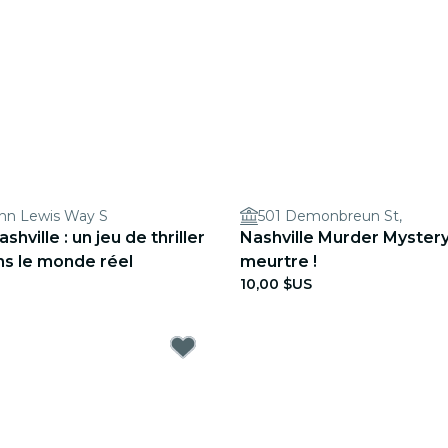
hn Lewis Way S
501 Demonbreun St,
hville : un jeu de thriller
Nashville Murder Mystery 
ns le monde réel
meurtre !
10,00 $US