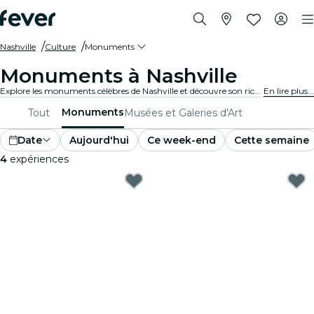
Nashville
Culture
Monuments
Monuments à Nashville
Explore les monuments célèbres de Nashville et découvre son riche patrimoine culturel. Des sites emblématiques aux merveilles architecturales, ces lieux offrent un aperçu du passé et du présent de Nashville. Prépare-toi pour une expérience inoubliable.
En lire plus...
Monuments
Tout
Musées et Galeries d'Art
Date
Aujourd'hui
Ce week-end
Cette semaine
4
expériences