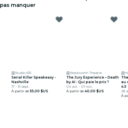
pas manquer
Studio 615
Woolworth Theatre
H
Serial Killer Speakeasy -
The Jury Experience – Death
The
Nashville
by AI : Qui paie le prix ?
au 
17 - 19 sept.
04 oct. - 01 nov.
Orl
4.5
À partir de
55,00 $US
À partir de
40,00 $US
28 a
À pa