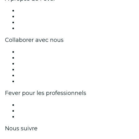
Presse
Travailler chez Fever
Cartes-cadeaux
Centre d'aide
Collaborer avec nous
Fever Zone
Publiez votre événement
Événements d'entreprise et avantages
Programme d'affiliation
Programme d'ambassadeurs et d'influenceurs
Partenariats avec des marques
Fever pour les professionnels
Événements privés et billets de groupe
Avantages pour les entreprises
Coupons et cartes cadeaux pour les entreprises
Nous suivre