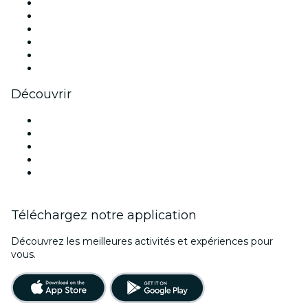
Facebook
X (Twitter)
Instagram
TikTok
LinkedIn
Youtube
Découvrir
Lieux d'événements à Birmingham
Aujourd'hui
Demain
Cette semaine
Ce week-end
Téléchargez notre application
Découvrez les meilleures activités et expériences pour
vous.