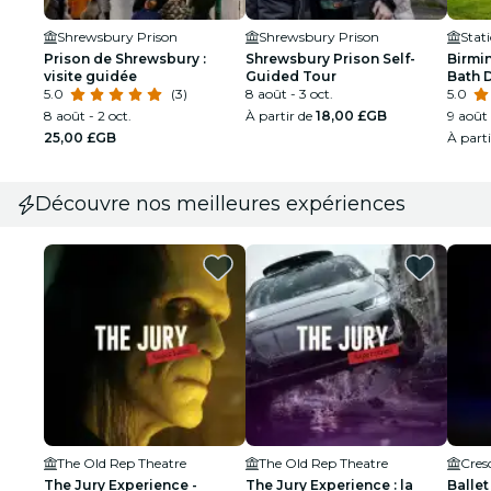
Shrewsbury Prison
Shrewsbury Prison
Stat
Prison de Shrewsbury :
Shrewsbury Prison Self-
Birmi
visite guidée
Guided Tour
Bath 
5.0
(3)
8 août - 3 oct.
5.0
8 août - 2 oct.
À partir de
18,00 £GB
9 août 
25,00 £GB
À part
Découvre nos meilleures expériences
The Old Rep Theatre
The Old Rep Theatre
Cres
The Jury Experience -
The Jury Experience : la
Ballet