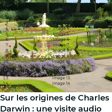
Image 1
Image 2
Image 3
Image 4
Image 5
Image 6
Image 7
Image 8
Image 9
Image 10
Image 11
Image 12
Image 13
Image 14
Sur les origines de Charles
Darwin : une visite audio