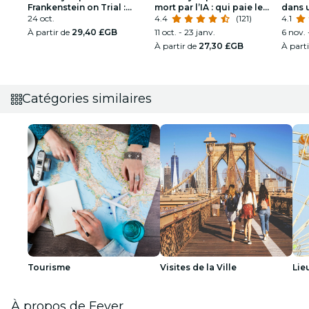
Frankenstein on Trial :
mort par l’IA : qui paie le
dans 
l’homme qui a défié Dieu
24 oct.
prix ?
4.4
(121)
étince
4.1
À partir de
29,40 £GB
11 oct. - 23 janv.
6 nov. 
À partir de
27,30 £GB
À part
Catégories similaires
Tourisme
Visites de la Ville
Lie
À propos de Fever