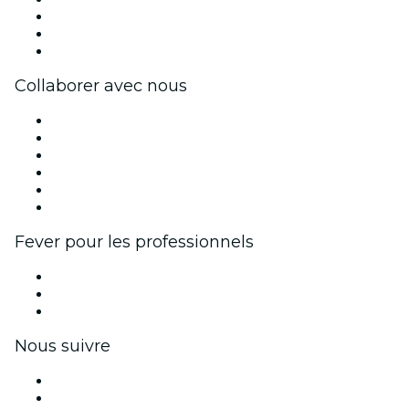
Travailler chez Fever
Cartes-cadeaux
Centre d'aide
Collaborer avec nous
Fever Zone
Publiez votre événement
Événements d'entreprise et avantages
Programme d'affiliation
Programme d'ambassadeurs et d'influenceurs
Partenariats avec des marques
Fever pour les professionnels
Événements privés et billets de groupe
Avantages pour les entreprises
Coupons et cartes cadeaux pour les entreprises
Nous suivre
Facebook
X (Twitter)