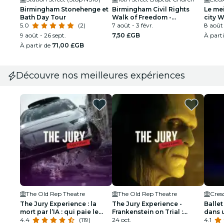
Birmingham Stonehenge et
Birmingham Civil Rights
Le me
Bath Day Tour
Walk of Freedom -
city W
5.0
(2)
Application de visite
7 août - 3 févr.
8 août 
guidée audio sur
9 août - 26 sept.
7,50 £GB
À part
smartphone
À partir de
71,00 £GB
Découvre nos meilleures expériences
The Old Rep Theatre
The Old Rep Theatre
Cres
The Jury Experience : la
The Jury Experience -
Ballet
mort par l’IA : qui paie le
Frankenstein on Trial :
dans 
prix ?
4.4
(119)
l’homme qui a défié Dieu
24 oct.
étince
4.1