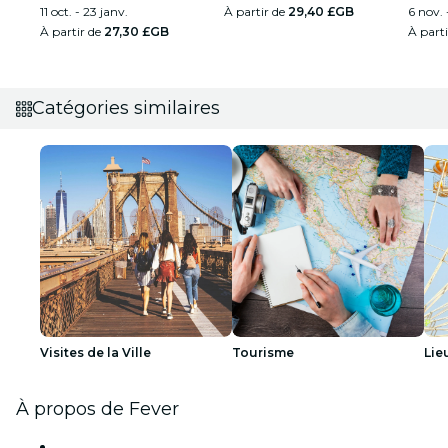
11 oct. - 23 janv.
À partir de
29,40 £GB
6 nov. 
À partir de
27,30 £GB
À part
Catégories similaires
Visites de la Ville
Tourisme
Lie
À propos de Fever
Presse