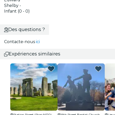
Shelby -
Infant (0 - 0)
Des questions ?
Contacte-nous
ici
Expériences similaires
Station Street (Stop NS10)
16th Street Baptist Church
Lieu