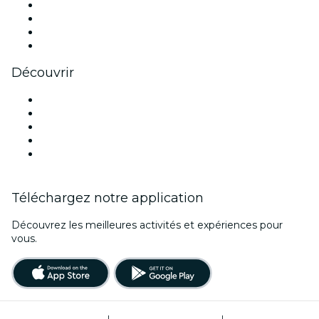
Instagram
TikTok
LinkedIn
Youtube
Découvrir
Lieux d'événements à Birmingham
Aujourd'hui
Demain
Cette semaine
Ce week-end
Téléchargez notre application
Découvrez les meilleures activités et expériences pour
vous.
Conditions d’utilisation
|
Politique de confidentialité
|
Gestion des cookies