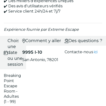
✔️ Des milliers d'expériences uniques
✔️ Des avis d'utilisateurs vérifiés
✔️ Service client 24h/24 et 7j/7
Expérience fournie par Extreme Escape
Choisis
Comment y aller ?
Des questions ?
une
9995 I-10
Contacte-nous
ici
date
ou une
San Antonio, 78201
session
Breaking
Point
Escape
Room -
Adultes
(1 - 99)