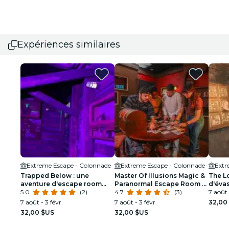
Expériences similaires
Extreme Escape - Colonnade
Extreme Escape - Colonnade
Extr
Trapped Below : une
Master Of Illusions Magic &
The Lo
aventure d'escape room
Paranormal Escape Room à
d'éva
souterraine à Extreme
5.0
(2)
Extreme Escape San
4.7
(3)
à Ext
7 août 
Escape San Antonio
Antonio
Anton
7 août - 3 févr.
7 août - 3 févr.
32,00
32,00 $US
32,00 $US