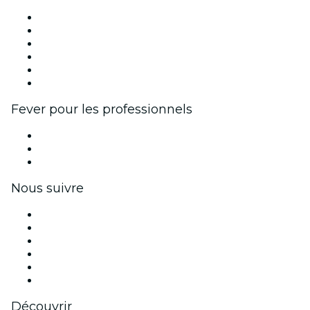
Fever Zone
Publiez votre événement
Événements d'entreprise et avantages
Programme d'affiliation
Programme d'ambassadeurs et d'influenceurs
Partenariats avec des marques
Fever pour les professionnels
Événements privés et billets de groupe
Avantages pour les entreprises
Coupons et cartes cadeaux pour les entreprises
Nous suivre
Facebook
X (Twitter)
Instagram
TikTok
LinkedIn
Youtube
Découvrir