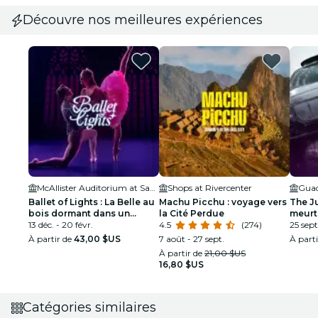
Découvre nos meilleures expériences
McAllister Auditorium at San Antonio College
Shops at Rivercenter
Ballet of Lights : La Belle au
Machu Picchu : voyage vers
The Ju
bois dormant dans un
la Cité Perdue
meurt
spectacle étincelant
13 déc. - 20 févr.
4.5
(274)
25 sept.
À partir de
43,00 $US
7 août - 27 sept.
À part
À partir de
21,00 $US
16,80 $US
Catégories similaires