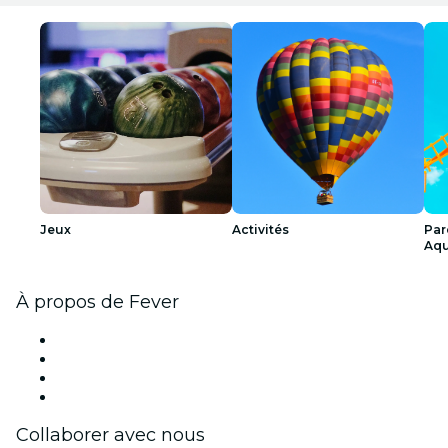
Jeux
Activités
Par
Aqu
À propos de Fever
Presse
Travailler chez Fever
Cartes-cadeaux
Centre d'aide
Collaborer avec nous