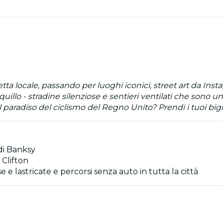
letta locale, passando per luoghi iconici, street art da Ins
uillo - stradine silenziose e sentieri ventilati che sono u
il paradiso del ciclismo del Regno Unito? Prendi i tuoi bigl
 di Banksy
 Clifton
 e lastricate e percorsi senza auto in tutta la città