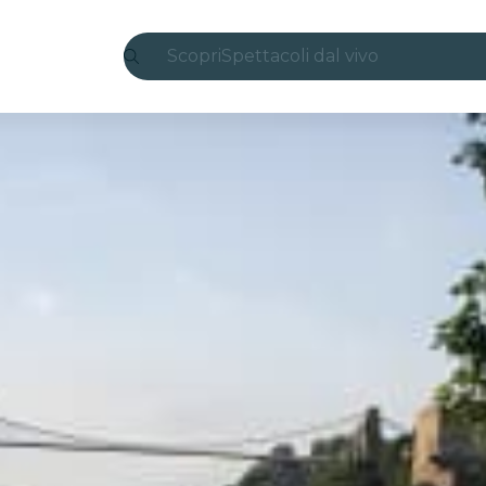
Scopri
Spettacoli dal vivo
Madrid
Candlelight
Londra
Esperienze e città
San Paolo
Mostre
Seoul
Tour città
Concerti