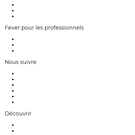
Programme d'affiliation
Programme d'ambassadeurs et d'influenceurs
Partenariats avec des marques
Fever pour les professionnels
Événements privés et billets de groupe
Avantages pour les entreprises
Coupons et cartes cadeaux pour les entreprises
Nous suivre
Facebook
X (Twitter)
Instagram
TikTok
LinkedIn
Youtube
Découvrir
Lieux d'événements à La Nouvelle-Orléans
Aujourd'hui