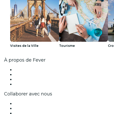
Visites de la Ville
Tourisme
Cro
À propos de Fever
Presse
Travailler chez Fever
Cartes-cadeaux
Centre d'aide
Collaborer avec nous
Fever Zone
Publiez votre événement
Événements d'entreprise et avantages