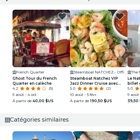
French Quarter
Steamboat NATCHEZ - Official Site
The 
Ghost Tour du French
Steamboat Natchez VIP
Le Na
Quarter en calèche
Jazz Dinner Cruise avec
billet
4.2
(5)
visite privée et option bar à
5.0
(2)
5.0
volonté
9 août - 4 oct.
10 août - 5 févr.
9 août 
À partir de
40,00 $US
À partir de
190,50 $US
39,50
Catégories similaires