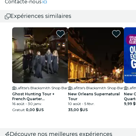
Contacte-nous
ici
Expériences similaires
Lafitte's Blacksmith Shop Bar
Lafitte's Blacksmith Shop Bar
Lafi
Ghost Hunting Tour +
New Orleans Supernatural
New O
French Quarter
Tour
Quart
Supernatural : fantômes,
16 août - 30 janv.
10 août - 5 févr.
Outdo
9,99 
voodoo et paranormal
Gratuit
0,00 $US
35,00 $US
Découvre nos meilleures expériences