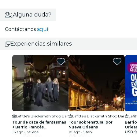
¿Alguna duda?
Contáctanos
aquí
Experiencias similares
Lafitte's Blacksmith Shop Bar
Lafitte's Blacksmith Shop Bar
Lafi
Tour de caza de fantasmas
Tour sobrenatural por
Barri
+ Barrio Francés
Nueva Orleans
Orlean
sobrenatural: fantasmas,
16 ago - 30 ene
10 ago - 5 feb
explor
USD 9
vudú y fenómenos
tesor