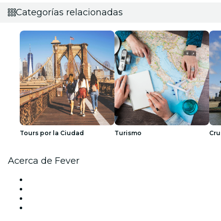
Categorías relacionadas
Tours por la Ciudad
Turismo
Cru
Acerca de Fever
Prensa
Únete al equipo
Tarjetas Regalo
Centro de asistencia