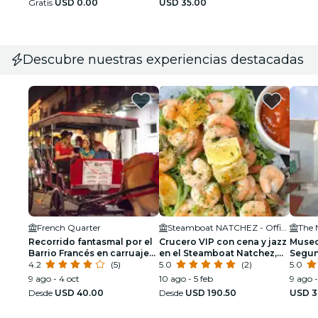
Gratis
USD 0.00
USD 35.00
paranormales
Descubre nuestras experiencias destacadas
French Quarter
Steamboat NATCHEZ - Official Site
The 
Recorrido fantasmal por el
Crucero VIP con cena y jazz
Museo
Barrio Francés en carruaje
en el Steamboat Natchez,
Segun
tirado por mulas
4.2
(5)
con visita privada y barra
5.0
(2)
bolet
5.0
libre opcional.
9 ago - 4 oct
10 ago - 5 feb
9 ago -
Desde
USD 40.00
Desde
USD 190.50
USD 3