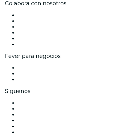
Colabora con nosotros
Gestiona tu evento
Publica tu evento
Eventos y beneficios para empresas
Programa de Afiliados
Programa de embajadores e influencers
Colaboraciones de marca
Fever para negocios
Eventos privados y entradas de grupo
Beneficios corporativos
Tarjetas y cupones de regalo corporativos
Síguenos
Facebook
X (Twitter)
Instagram
TikTok
LinkedIn
Youtube