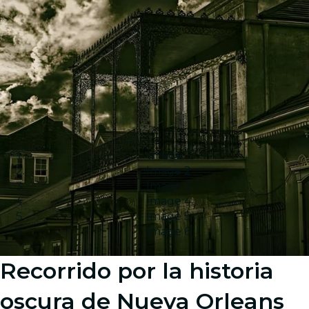
Image 1
Image 2
Image 3
Image 4
Image 5
Image 6
Recorrido por la historia
oscura de Nueva Orleans