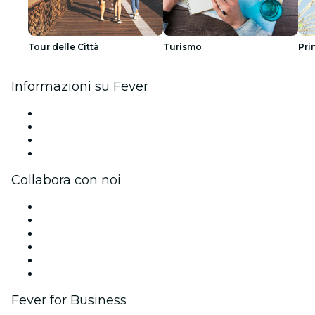
Tour delle Città
Turismo
Pri
Informazioni su Fever
Stampa
Unisciti al team
Carte regalo
Centro assistenza
Collabora con noi
Gestisci il tuo evento
Pubblica il tuo evento
Eventi aziendali & benefit
Programma di affiliazione
Programma Ambassador e Influencer
Brand partnership
Fever for Business