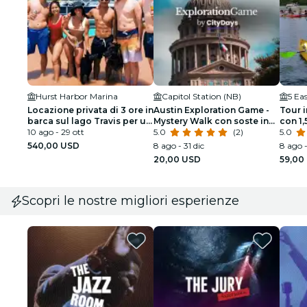
Hurst Harbor Marina
Capitol Station (NB)
5 Ea
Locazione privata di 3 ore in
Austin Exploration Game -
Tour i
barca sul lago Travis per un
Mystery Walk con soste in
con 1,
massimo di 12 persone
10 ago - 29 ott
Pub o Cafe
5.0
(2)
5.0
540,00 USD
8 ago - 31 dic
8 ago 
20,00 USD
59,00
Scopri le nostre migliori esperienze