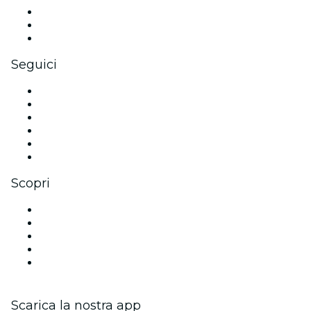
Eventi privati e biglietti di gruppo
Benefit aziendali
Gift card e voucher aziendali
Seguici
Facebook
X (Twitter)
Instagram
TikTok
LinkedIn
Youtube
Scopri
Luoghi a Austin
Oggi
Domani
Questa settimana
Questo fine settimana
Scarica la nostra app