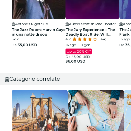
Antone's Nightclub
Austin Scottish Rite Theater
Anto
The Jazz Room: Marvin Gaye
The Jury Experience – The
The J
in una notte di soul
Deadly Boat Ride: Will
Frank 
5 dic
Austin Deliver Justice?
4.2
(44)
Armst
16 ago 
Da
35,00 USD
16 ago - 10 gen
Da
35
Up to 20% Off
Da
45,00 USD
36,00 USD
Categorie correlate