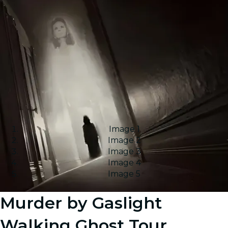
Image 1
Image 2
Image 3
Image 4
Image 5
Murder by Gaslight
Walking Ghost Tour