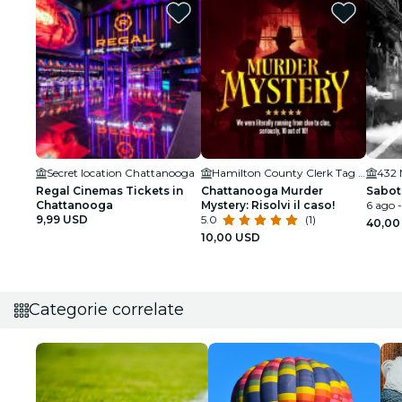
Secret location Chattanooga
Hamilton County Clerk Tag and Title
432 
Regal Cinemas Tickets in
Chattanooga Murder
Sabot
Chattanooga
Mystery: Risolvi il caso!
6 ago -
9,99 USD
5.0
(1)
40,00
10,00 USD
Categorie correlate