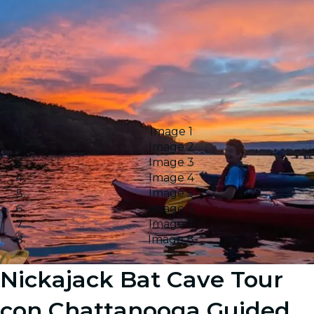
Image 1
Image 2
Image 3
Image 4
Image 5
Image 6
Image 7
Image 8
Nickajack Bat Cave Tour
con Chattanooga Guided