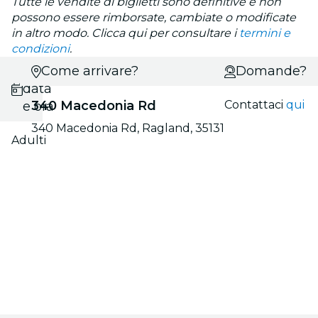
Tutte le vendite di biglietti sono definitive e non
possono essere rimborsate, cambiate o modificate
in altro modo. Clicca qui per consultare i
termini e
condizioni
.
Scegli
Come arrivare?
Domande?
data
340 Macedonia Rd
Contattaci
qui
e ora
340 Macedonia Rd, Ragland, 35131
Adulti