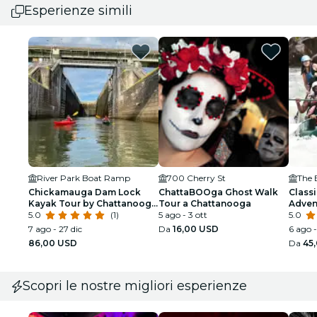
Esperienze simili
River Park Boat Ramp
700 Cherry St
The 
Chickamauga Dam Lock
ChattaBOOga Ghost Walk
Class
Kayak Tour by Chattanooga
Tour a Chattanooga
Adven
Guided Adventures
5.0
(1)
5 ago - 3 ott
5.0
7 ago - 27 dic
Da
16,00 USD
6 ago -
86,00 USD
Da
45
Scopri le nostre migliori esperienze