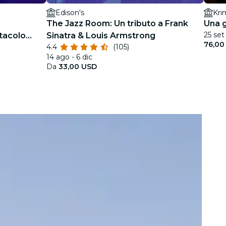
Edison's
Kri
The Jazz Room: Un tributo a Frank
Una g
25 set 
tacolo
Sinatra & Louis Armstrong
76,00
4.4
(105)
14 ago - 6 dic
Da
33,00 USD