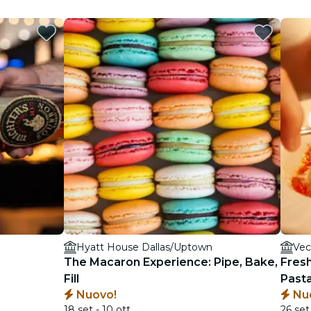
Hyatt House Dallas/Uptown
Vec
The Macaron Experience: Pipe, Bake,
Fres
Fill
Pasta
Nuovo!
Nu
18 set - 10 ott
26 set