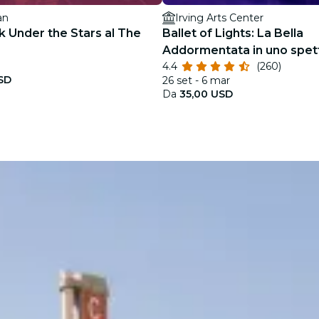
an
Irving Arts Center
k Under the Stars al The
Ballet of Lights: La Bella
Addormentata in uno spet
4.4
(260)
scintillante
SD
26 set - 6 mar
Da
35,00 USD