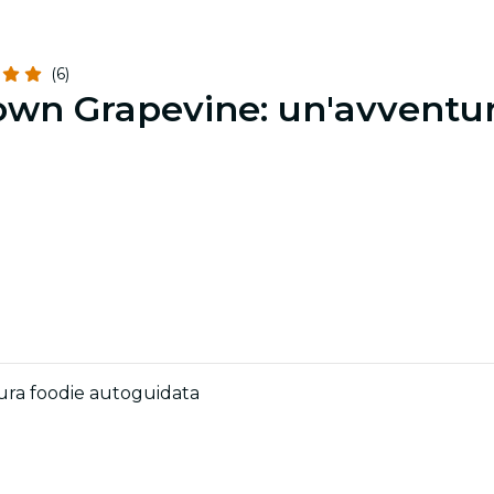
(6)
own Grapevine: un'avventur
ura foodie autoguidata