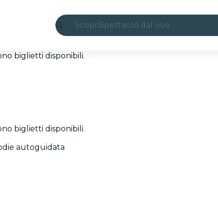
Scopri
Spettacoli dal vivo
Madrid
 biglietti disponibili.
Candlelight
Londra
Esperienze e città
 biglietti disponibili.
San Paolo
odie autoguidata
Mostre
Seoul
Tour città
Concerti