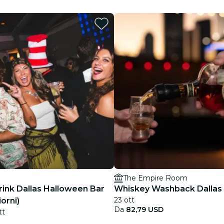
Ristoranti
Cinema
The Empire Room
rink Dallas Halloween Bar
Whiskey Washback Dallas
23 ott
iorni)
Da
82,79 USD
tt