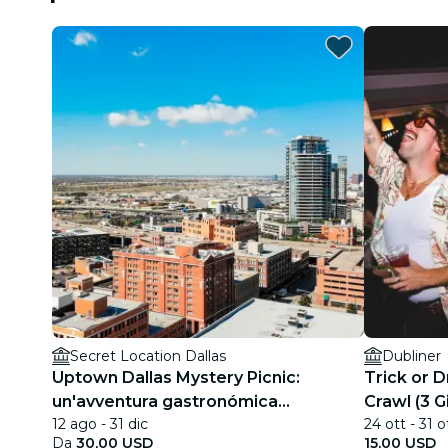
Secret Location Dallas
Dubliner
Uptown Dallas Mystery Picnic:
Trick or D
un'avventura gastronómica
Crawl (3 G
12 ago - 31 dic
24 ott - 31 o
autoguidata
Da
30,00 USD
15,00 USD