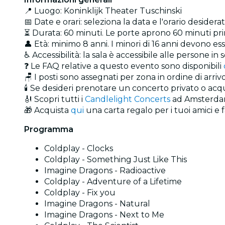
📍 Luogo: Koninklijk Theater Tuschinski
📅 Date e orari: seleziona la data e l'orario desidera
⏳ Durata: 60 minuti. Le porte aprono 60 minuti pri
👤 Età: minimo 8 anni. I minori di 16 anni devono 
♿ Accessibilità: la sala è accessibile alle persone in 
❓ Le FAQ relative a questo evento sono disponibili
🪑 I posti sono assegnati per zona in ordine di arriv
🕯️ Se desideri prenotare un concerto privato o acq
🎻 Scopri tutti i
Candlelight Concerts
ad Amsterd
🎁 Acquista
qui
una carta regalo per i tuoi amici e fa
Programma
Coldplay - Clocks
Coldplay - Something Just Like This
Imagine Dragons - Radioactive
Coldplay - Adventure of a Lifetime
Coldplay - Fix you
Imagine Dragons - Natural
Imagine Dragons - Next to Me