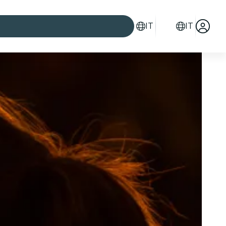
IT
IT