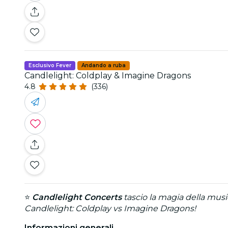
Esclusivo Fever
Andando a ruba
Candlelight: Coldplay & Imagine Dragons
4.8
(336)
⭐
Candlelight Concerts
tascio la magia della music
Candlelight: Coldplay vs Imagine Dragons!
Informazioni generali