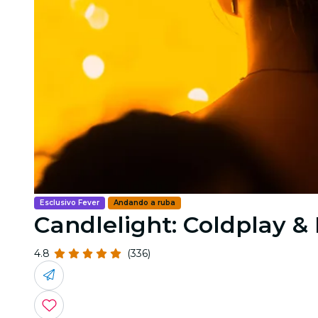
Esclusivo Fever
Andando a ruba
Candlelight: Coldplay 
4.8
(336)