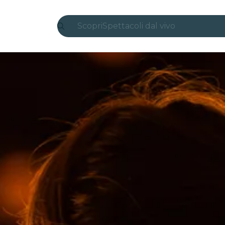
Scopri
Spettacoli dal vivo
Madrid
Candlelight
Londra
Esperienze e città
San Paolo
Mostre
Seoul
Tour città
Concerti