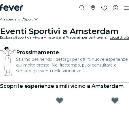
Amsterdam
Sport
Eventi Sportivi a Amsterdam
Esplora gli sport dal vivo a Amsterdam! Preparati per partite emozionanti in stadi e arene all'avanguardia. Senti l'emozione nell'aria con migliaia di altri fan mentre tifi per le tue squadre preferite. Non perdere nemmeno un minuto dell'azione!
Leggi di più
Prossimamente
Stiamo definendo i dettagli per offirti nuove esperienze
qui molto presto. Nel frattempo, puoi consultare di
seguito gli eventi nelle vicinanze.
Scopri le esperienze simili vicino a Amsterdam