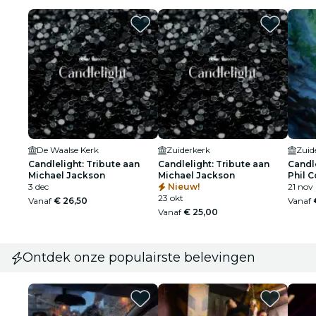
De Waalse Kerk
Zuiderkerk
Zuid
Candlelight: Tribute aan
Candlelight: Tribute aan
Candle
Michael Jackson
Michael Jackson
Phil C
3 dec
Nieuw!
21 nov
23 okt
Vanaf
€ 26,50
Vanaf
Vanaf
€ 25,00
Ontdek onze populairste belevingen