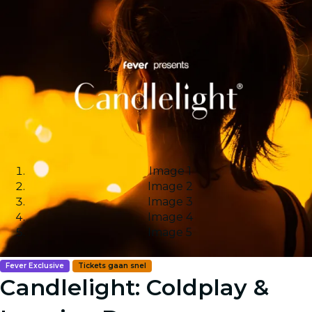
Image 1
Image 2
Image 3
Image 4
Image 5
Fever Exclusive
Tickets gaan snel
Candlelight: Coldplay &