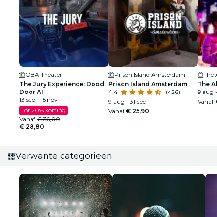
OBA Theater
Prison Island Amsterdam
The 
The Jury Experience: Dood
Prison Island Amsterdam
The A
Door AI
4.4
(426)
9 aug -
13 sep - 15 nov
9 aug - 31 dec
Vanaf
Tot 20% korting
Vanaf
€ 25,90
Vanaf
€ 36,00
€ 28,80
Verwante categorieën