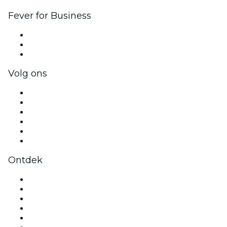
Fever for Business
Privé-evenementen & tickets voor groepen
Bedrijfsvoordelen
Cadeaubonnen & vouchers voor bedrijven
Volg ons
Facebook
X (Twitter)
Instagram
TikTok
LinkedIn
YouTube
Ontdek
Evenementenlocaties in Amsterdam
Nederland
Vandaag
Morgen
Deze week