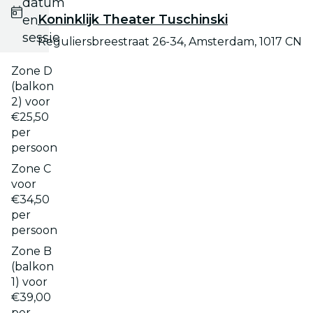
datum
Koninklijk Theater Tuschinski
en
sessie
Reguliersbreestraat 26-34, Amsterdam, 1017 CN
Zone D
(balkon
2) voor
€25,50
per
persoon
Zone C
voor
€34,50
per
persoon
Zone B
(balkon
1) voor
€39,00
per