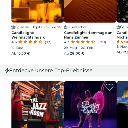
Église de l'Hôpital Civil de Strasbourg
Münsterhof
Égli
Candlelight:
Candlelight: Hommage an
Candl
Weihnachtsmusik
Hans Zimmer
Micha
4.6
(98)
4.7
(570)
Neu
6. Nov.
19. Dez.
29. Aug. - 20. Feb.
Ab
17,
Ab
15,50 €
Ab
28,00 €
Entdecke unsere Top-Erlebnisse