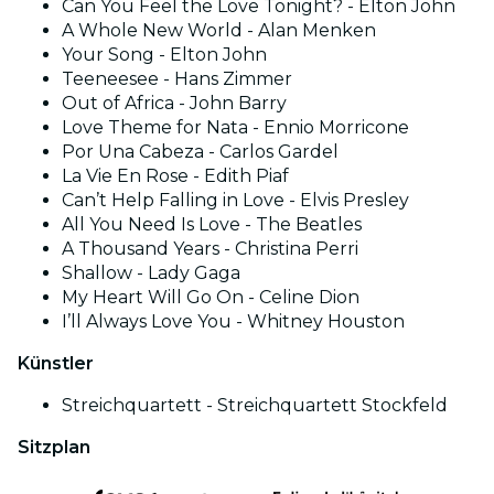
Can You Feel the Love Tonight? - Elton John
A Whole New World - Alan Menken
Your Song - Elton John
Teeneesee - Hans Zimmer
Out of Africa - John Barry
Love Theme for Nata - Ennio Morricone
Por Una Cabeza - Carlos Gardel
La Vie En Rose - Edith Piaf
Can’t Help Falling in Love - Elvis Presley
All You Need Is Love - The Beatles
A Thousand Years - Christina Perri
Shallow - Lady Gaga
My Heart Will Go On - Celine Dion
I’ll Always Love You - Whitney Houston
Künstler
Streichquartett - Streichquartett Stockfeld
Sitzplan