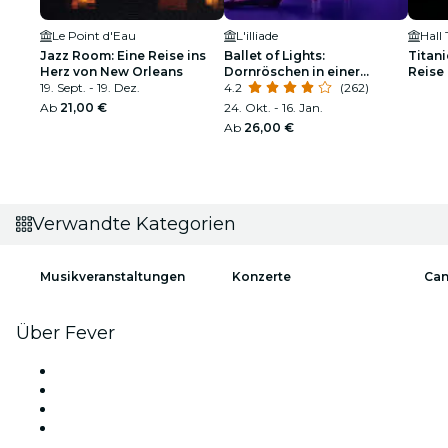
Le Point d'Eau
L'illiade
Hall 
Jazz Room: Eine Reise ins
Ballet of Lights:
Titani
Herz von New Orleans
Dornröschen in einer
Reise 
19. Sept. - 19. Dez.
funkelnden Show
4.2
(262)
Ab
21,00 €
24. Okt. - 16. Jan.
Ab
26,00 €
Verwandte Kategorien
Musikveranstaltungen
Konzerte
Can
Über Fever
Presse
Wir stellen ein!
Geschenkgutscheine
Hilfe-Center