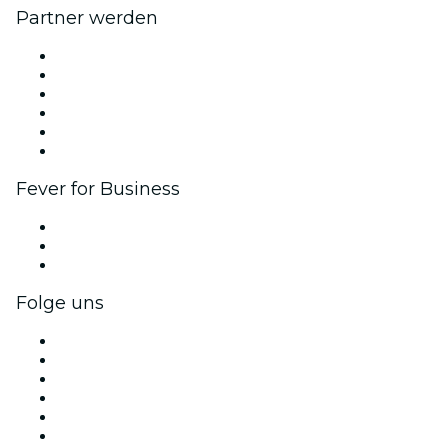
Partner werden
Fever Zone
Veröffentliche dein Event
Firmenevents & -vorteile
Affiliate-Programm
Botschafter & Influencer-Programm
Markenpartnerschaften
Fever for Business
Privatveranstaltungen & Gruppentickets
Firmenvorteile
Firmengeschenkkarten und -gutscheine
Folge uns
Facebook
X (Twitter)
Instagram
TikTok
LinkedIn
YouTube