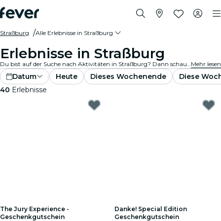
Straßburg
Alle Erlebnisse in Straßburg
Erlebnisse in Straßburg
Du bist auf der Suche nach Aktivitäten in Straßburg? Dann schau Dir unsere vollständige Auswahl an und entdecke die besten Aktivitäten und Erlebnisse, die wir aktuell in der Stadt anbieten.
Mehr lesen
Datum
Heute
Dieses Wochenende
Diese Woc
40
Erlebnisse
The Jury Experience -
Danke! Special Edition
Geschenkgutschein
Geschenkgutschein