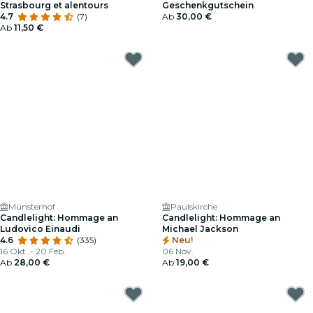
Strasbourg et alentours
Geschenkgutschein
4.7
(7)
Ab
30,00 €
Ab
11,50 €
Münsterhof
Paulskirche
Candlelight: Hommage an
Candlelight: Hommage an
Ludovico Einaudi
Michael Jackson
4.6
(335)
Neu!
16 Okt. - 20 Feb.
06 Nov.
Ab
28,00 €
Ab
19,00 €