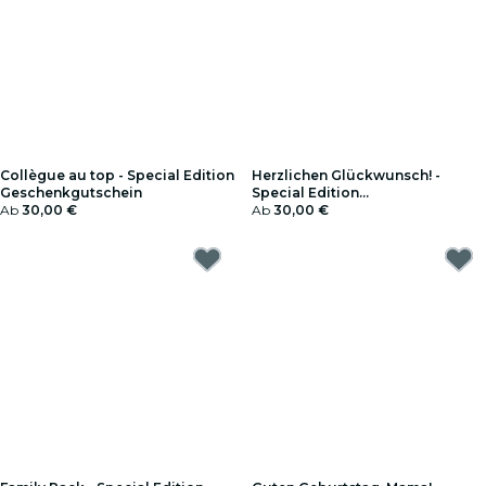
Collègue au top - Special Edition
Herzlichen Glückwunsch! -
Geschenkgutschein
Special Edition
Ab
30,00 €
Geschenkgutschein
Ab
30,00 €