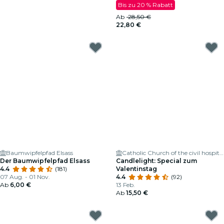
Bis zu 20 % Rabatt
Ab
28,50 €
22,80 €
Baumwipfelpfad Elsass
Catholic Church of the civil hospital
Der Baumwipfelpfad Elsass
Candlelight: Special zum
4.4
(181)
Valentinstag
07 Aug. - 01 Nov.
4.4
(92)
Ab
6,00 €
13 Feb.
Ab
15,50 €