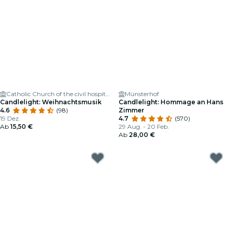
Catholic Church of the civil hospital
Münsterhof
Candlelight: Weihnachtsmusik
Candlelight: Hommage an Hans
4.6
(98)
Zimmer
19 Dez.
4.7
(570)
Ab
15,50 €
29 Aug. - 20 Feb.
Ab
28,00 €