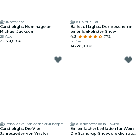
Münsterhof
Le Point d'Eau
Candlelight: Hommage an
Ballet of Lights: Dornröschen in
Michael Jackson
einer funkelnden Show
29 Aug.
4.3
(172)
Ab
29,00 €
19 Dez.
Ab
28,00 €
Catholic Church of the civil hospital
Salle des fêtes de la Bourse
Candlelight: Die Vier
Ein einfacher Leitfaden für Wein:
Jahreszeiten von Vivaldi
Die Stand-up-Show, die dich auf