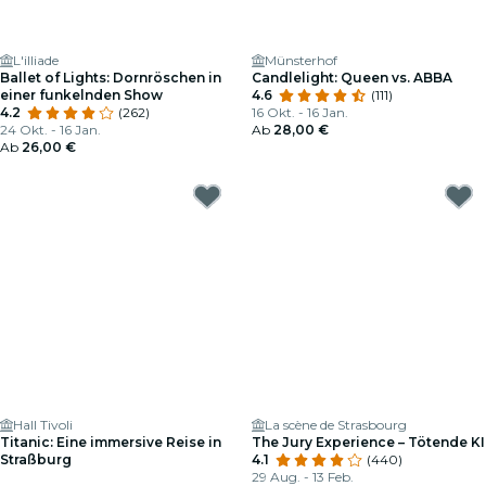
L'illiade
Münsterhof
Ballet of Lights: Dornröschen in
Candlelight: Queen vs. ABBA
einer funkelnden Show
4.6
(111)
4.2
(262)
16 Okt. - 16 Jan.
24 Okt. - 16 Jan.
Ab
28,00 €
Ab
26,00 €
Hall Tivoli
La scène de Strasbourg
Titanic: Eine immersive Reise in
The Jury Experience – Tötende KI
Straßburg
4.1
(440)
29 Aug. - 13 Feb.