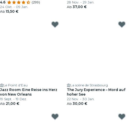
4.6
(299)
Partys interessanter macht
28 Nov. - 29 Jan.
24 Okt. - 09 Jan.
Ab
37,00 €
Ab
15,50 €
Le Point d'Eau
La scène de Strasbourg
Jazz Room: Eine Reise ins Herz
The Jury Experience – Mord auf
von New Orleans
hoher See
19 Sept. - 19 Dez.
22 Nov. - 30 Jan.
Ab
21,00 €
Ab
30,00 €