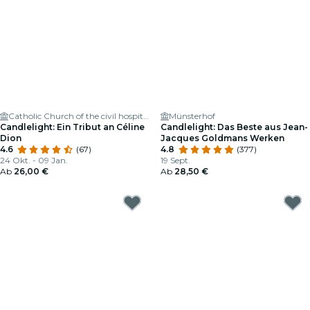
Catholic Church of the civil hospital
Münsterhof
Candlelight: Ein Tribut an Céline
Candlelight: Das Beste aus Jean-
Dion
Jacques Goldmans Werken
4.6
(67)
4.8
(377)
24 Okt. - 09 Jan.
19 Sept.
Ab
26,00 €
Ab
28,50 €