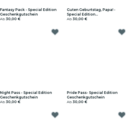
Fantasy Pack - Special Edition
Guten Geburtstag, Papa! -
Geschenkgutschein
Special Edition
Ab
30,00 €
Geschenkgutschein
Ab
30,00 €
Night Pass - Special Edition
Pride Pass- Special Edition
Geschenkgutschein
Geschenkgutschein
Ab
30,00 €
Ab
30,00 €