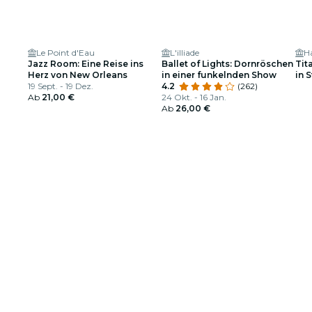
Le Point d'Eau
L'illiade
Ha
Jazz Room: Eine Reise ins
Ballet of Lights: Dornröschen
Tit
Herz von New Orleans
in einer funkelnden Show
in 
19 Sept. - 19 Dez.
4.2
(262)
Ab
21,00 €
24 Okt. - 16 Jan.
Ab
26,00 €