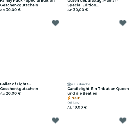
Family Pack - Special Edition
Guten Geburtstag, Mama! -
Geschenkgutschein
Special Edition
Ab
30,00 €
Geschenkgutschein
Ab
30,00 €
Ballet of Lights -
Paulskirche
Geschenkgutschein
Candlelight: Ein Tribut an Queen
Ab
20,00 €
und die Beatles
Neu!
06 Nov.
Ab
19,00 €