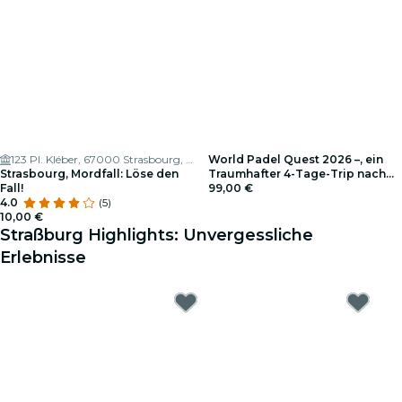
123 Pl. Kléber, 67000 Strasbourg, France
World Padel Quest 2026 –, ein
Strasbourg, Mordfall: Löse den
Traumhafter 4-Tage-Trip nach
Fall!
Barcelona
99,00 €
4.0
(5)
10,00 €
Straßburg Highlights: Unvergessliche
Erlebnisse