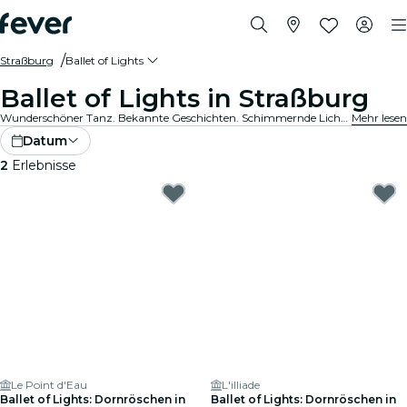
Straßburg
Ballet of Lights
Ballet of Lights in Straßburg
Wunderschöner Tanz. Bekannte Geschichten. Schimmernde Lichter. Das ist klassischer Tanz, wie du ihn noch nie erlebt hast. Entdecke deine Lieblings-Ballettshows, neu interpretiert.
Mehr lesen
Datum
2
Erlebnisse
Le Point d'Eau
L'illiade
Ballet of Lights: Dornröschen in
Ballet of Lights: Dornröschen in