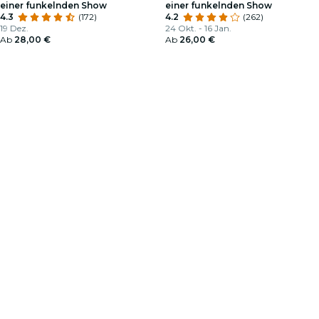
einer funkelnden Show
einer funkelnden Show
4.3
(172)
4.2
(262)
19 Dez.
24 Okt. - 16 Jan.
Ab
28,00 €
Ab
26,00 €