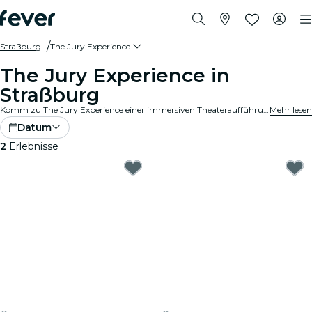
Straßburg
The Jury Experience
The Jury Experience in
Straßburg
Komm zu The Jury Experience einer immersiven Theateraufführung, bei der du Teil der Geschworenen bist. Von tödlichen Liebesdreiecken bis hin zu medizinischen Katastrophen – jeder Fall steckt voller Skandale, Drama und schockierender Wendungen. Diskutiere die Beweise, hinterfrage die Motive und entscheide: schuldig oder nicht schuldig?
Mehr lesen
Datum
2
Erlebnisse