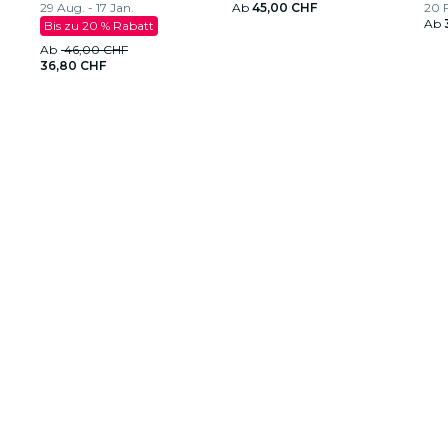
29 Aug. - 17 Jan.
Ab
45,00 CHF
20 
Ab
Bis zu 20 % Rabatt
Ab
46,00 CHF
36,80 CHF