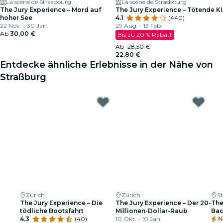
La scène de Strasbourg
La scène de Strasbourg
The Jury Experience – Mord auf
The Jury Experience – Tötende KI
hoher See
4.1
(440)
22 Nov. - 30 Jan.
29 Aug. - 13 Feb.
Ab
30,00 €
Bis zu 20 % Rabatt
Ab
28,50 €
22,80 €
Entdecke ähnliche Erlebnisse in der Nähe von
Straßburg
Zürich
Zürich
S
The Jury Experience – Die
The Jury Experience – Der 20-
The
tödliche Bootsfahrt
Millionen-Dollar-Raub
Ba
4.3
(40)
10 Okt. - 10 Jan.
N