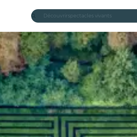
Découvrir
spectacles vivants
Madrid
Candlelight
Londres
expériences et villes
São Paulo
expositions
Séoul
visites urbaines
concerts