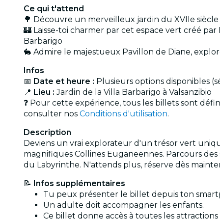
Ce qui t'attend
🌳 Découvre un merveilleux jardin du XVIIe siècle 
🏰 Laisse-toi charmer par cet espace vert créé par 
Barbarigo
🐇 Admire le majestueux Pavillon de Diane, explore
Infos
📅
Date et heure :
Plusieurs options disponibles (s
📍
Lieu :
Jardin de la Villa Barbarigo à Valsanzibio
❓ Pour cette expérience, tous les billets sont déf
consulter nos
Conditions d'utilisation
.
Description
Deviens un vrai explorateur d'un trésor vert uniq
magnifiques Collines Euganeennes. Parcours des sen
du Labyrinthe. N'attends plus, réserve dès mainte
📝
Infos supplémentaires
Tu peux présenter le billet depuis ton smar
Un adulte doit accompagner les enfants.
Ce billet donne accès à toutes les attractio