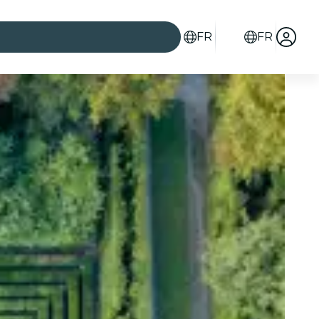
FR
FR