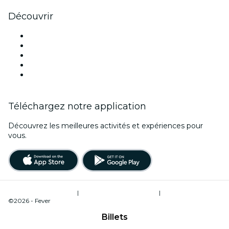
Découvrir
Lieux d'événements à Venise
Aujourd'hui
Demain
Cette semaine
Ce week-end
Téléchargez notre application
Découvrez les meilleures activités et expériences pour
vous.
Conditions d’utilisation
|
Politique de confidentialité
|
Gestion des cookies
©2026 - Fever
Billets