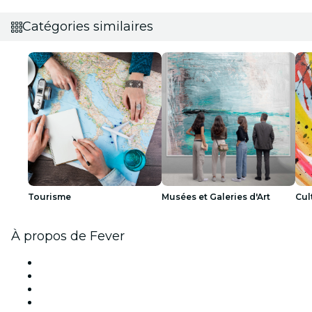
Catégories similaires
Tourisme
Musées et Galeries d'Art
Cul
À propos de Fever
Presse
Travailler chez Fever
Cartes-cadeaux
Centre d'aide