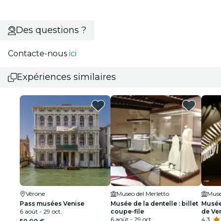
Des questions ?
Contacte-nous
ici
Expériences similaires
Vérone
Museo del Merletto
Pass musées Venise
Musée de la dentelle : billet
Musée 
6 août - 29 oct.
coupe-file
de Ve
6 août - 29 oct.
4.3