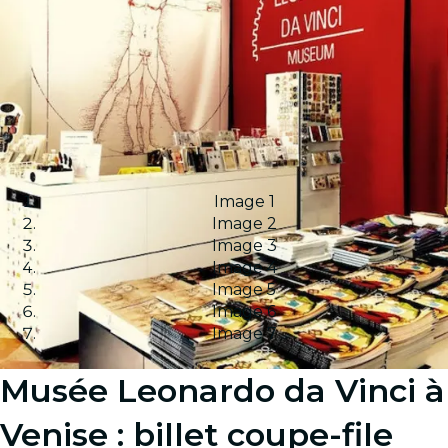
Image 1
Image 2
Image 3
Image 4
Image 5
Image 6
Image 7
Musée Leonardo da Vinci à
Venise : billet coupe-file