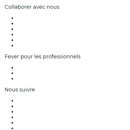
Collaborer avec nous
Fever Zone
Publiez votre événement
Événements d'entreprise et avantages
Programme d'affiliation
Programme d'ambassadeurs et d'influenceurs
Partenariats avec des marques
Fever pour les professionnels
Événements privés et billets de groupe
Avantages pour les entreprises
Coupons et cartes cadeaux pour les entreprises
Nous suivre
Facebook
X (Twitter)
Instagram
TikTok
LinkedIn
Youtube