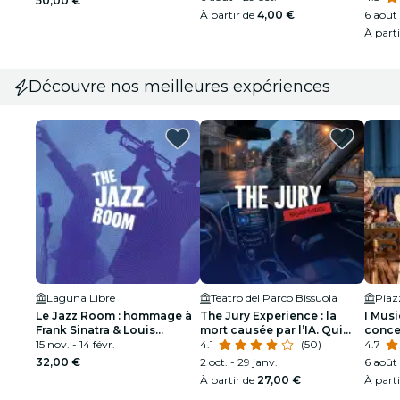
50,00 €
À partir de
4,00 €
6 août 
À part
Découvre nos meilleures expériences
Laguna Libre
Teatro del Parco Bissuola
Piaz
Le Jazz Room : hommage à
The Jury Experience : la
I Musi
Frank Sinatra & Louis
mort causée par l’IA. Qui
conce
Armstrong
15 nov. - 14 févr.
paie le prix ?
4.1
(50)
Saison
4.7
32,00 €
2 oct. - 29 janv.
6 août 
À partir de
27,00 €
À part