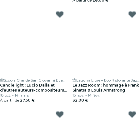
À partir de
28,00 €
Scuola Grande San Giovanni Evangelista di Venezia
Laguna Libre – Eco Ristorante Jazz club & Cocktail Bar
Candlelight : Lucio Dalla et
Le Jazz Room : hommage à Frank
d’autres auteurs-compositeurs
Sinatra & Louis Armstrong
italiens
18 oct. - 14 mars
15 nov. - 14 févr.
À partir de
27,50 €
32,00 €