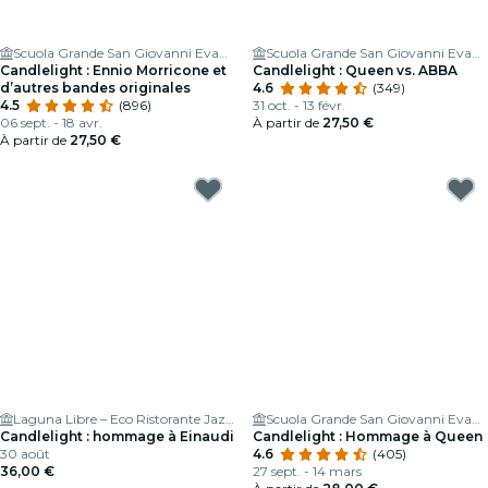
Scuola Grande San Giovanni Evangelista di Venezia
Scuola Grande San Giovanni Evangelista di Venezia
Candlelight : Ennio Morricone et
Candlelight : Queen vs. ABBA
d’autres bandes originales
4.6
(349)
4.5
(896)
31 oct. - 13 févr.
06 sept. - 18 avr.
À partir de
27,50 €
À partir de
27,50 €
Laguna Libre – Eco Ristorante Jazz club & Cocktail Bar
Scuola Grande San Giovanni Evangelista di Venezia
Candlelight : hommage à Einaudi
Candlelight : Hommage à Queen
30 août
4.6
(405)
36,00 €
27 sept. - 14 mars