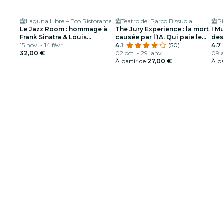
Laguna Libre – Eco Ristorante Jazz club & Cocktail Bar
Teatro del Parco Bissuola
P
Le Jazz Room : hommage à
The Jury Experience : la mort
I M
Frank Sinatra & Louis
causée par l’IA. Qui paie le
des
Armstrong
15 nov. - 14 févr.
prix ?
4.1
(50)
Viv
4.7
32,00 €
02 oct. - 29 janv.
09 a
À partir de
27,00 €
À pa