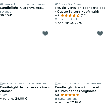
Laguna Libre – Eco Ristorante Jazz club & Cocktail Bar
Piazza San Marco
Candlelight : Queen vs. ABBA
I Musici Veneziani : concerto des
30 août
« Quatre Saisons » de Vivaldi
36,00 €
4.7
(24)
09 août - 04 oct.
À partir de
45,00 €
Scuola Grande San Giovanni Evangelista di Venezia
Scuola Grande San Giovanni Evangelista di Venezia
Candlelight : le meilleur de Hans
Candlelight : Hans Zimmer et
Zimmer
d’autres bandes originales
31 oct.
4.5
(180)
À partir de
28,00 €
18 sept. - 28 janv.
À partir de
27,50 €