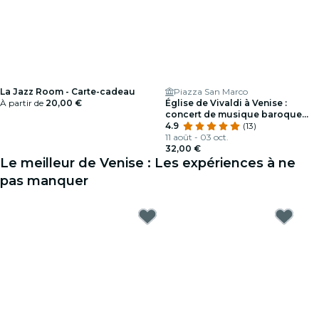
La Jazz Room - Carte-cadeau
Piazza San Marco
À partir de
20,00 €
Église de Vivaldi à Venise :
concert de musique baroque
par Interpreti Veneziani
4.9
(13)
11 août - 03 oct.
32,00 €
Le meilleur de Venise : Les expériences à ne
pas manquer