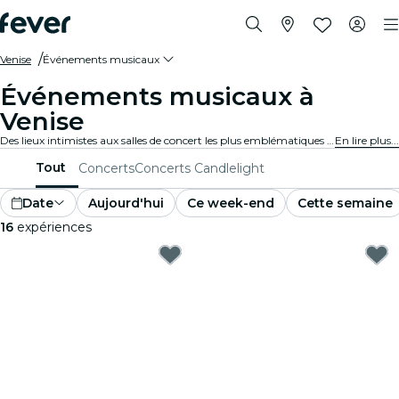
Venise
Événements musicaux
Événements musicaux à
Venise
Des lieux intimistes aux salles de concert les plus emblématiques de la ville, Venise vit au rythme de la musique et propose un large éventail d'événements pour tous les goûts et tous les styles.
En lire plus...
Tout
Concerts
Concerts Candlelight
Date
Aujourd'hui
Ce week-end
Cette semaine
16
expériences