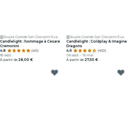
Scuola Grande San Giovanni Evangelista di Venezia
Scuola Grande San Giovanni Evangelista di Venezia
Candlelight : hommage à Cesare
Candlelight : Coldplay & Imagine
Cremonini
Dragons
4.8
(40)
4.6
(410)
18 sept.
06 sept. - 16 mai
À partir de
28,00 €
À partir de
27,50 €