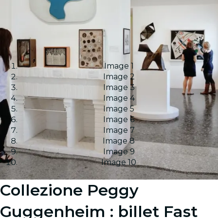
Image 1
Image 2
Image 3
Image 4
Image 5
Image 6
Image 7
Image 8
Image 9
Image 10
Collezione Peggy
Guggenheim : billet Fast