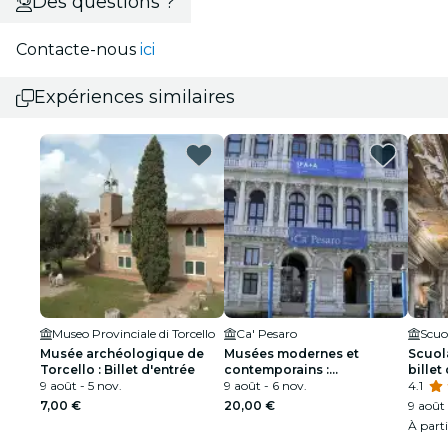
Des questions ?
Contacte-nous
ici
Expériences similaires
Museo Provinciale di Torcello
Ca' Pesaro
Scuo
Musée archéologique de
Musées modernes et
Scuola
Torcello : Billet d'entrée
contemporains :
billet
9 août - 5 nov.
combinaison Palais Ca'
9 août - 6 nov.
4.1
Pesaro et Musée Fortuny
7,00 €
20,00 €
9 août 
À part