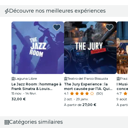
Découvre nos meilleures expériences
Laguna Libre
Teatro del Parco Bissuola
Piaz
Le Jazz Room : hommage à
The Jury Experience : la
I Musi
Frank Sinatra & Louis
mort causée par l’IA. Qui
conce
Armstrong
15 nov. - 14 févr.
paie le prix ?
4.1
(50)
Saison
4.7
32,00 €
2 oct. - 29 janv.
9 août 
À partir de
27,00 €
À part
Catégories similaires