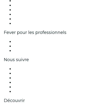
Fever Zone
Publiez votre événement
Événements d'entreprise et avantages
Programme d'affiliation
Programme d'ambassadeurs et d'influenceurs
Partenariats avec des marques
Fever pour les professionnels
Événements privés et billets de groupe
Avantages pour les entreprises
Coupons et cartes cadeaux pour les entreprises
Nous suivre
Facebook
X (Twitter)
Instagram
TikTok
LinkedIn
Youtube
Découvrir