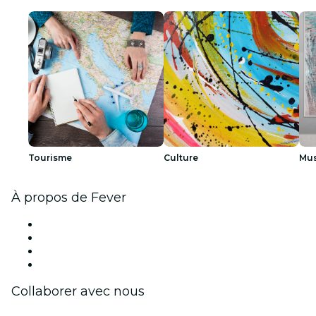
Tourisme
Culture
Mus
À propos de Fever
Presse
Travailler chez Fever
Cartes-cadeaux
Centre d'aide
Collaborer avec nous