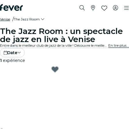
Venise
The Jazz Room
The Jazz Room : un spectacle
de jazz en live à Venise
Entre dans le meilleur club de jazz de la ville ! Découvre le meilleur du blues, de la soul et du jazz dans des lieux intimistes près de chez toi. Chaque note raconte une histoire, chaque solo te touche en plein cœur. Découvre les concerts de jazz en direct autour de toi !
En lire plus...
Date
1
expérience