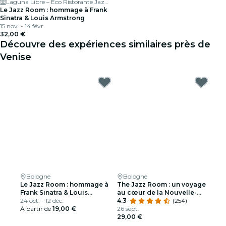
Laguna Libre – Eco Ristorante Jazz club & Cocktail Bar
Le Jazz Room : hommage à Frank
Sinatra & Louis Armstrong
15 nov. - 14 févr.
32,00 €
Découvre des expériences similaires près de
Venise
Bologne
Bologne
Le Jazz Room : hommage à
The Jazz Room : un voyage
Frank Sinatra & Louis
au cœur de la Nouvelle-
Armstrong
24 oct. - 12 déc.
Orléans
4.3
(254)
À partir de
19,00 €
26 sept.
29,00 €