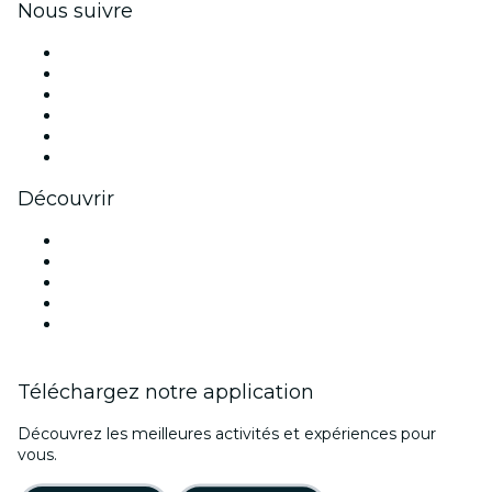
Nous suivre
Facebook
X (Twitter)
Instagram
TikTok
LinkedIn
Youtube
Découvrir
Lieux d'événements à Brisbane
Aujourd'hui
Demain
Cette semaine
Ce week-end
Téléchargez notre application
Découvrez les meilleures activités et expériences pour
vous.