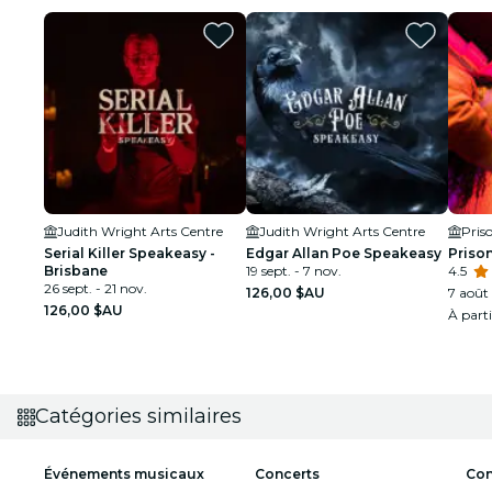
Judith Wright Arts Centre
Judith Wright Arts Centre
Pris
Serial Killer Speakeasy -
Edgar Allan Poe Speakeasy
Prison
Brisbane
19 sept. - 7 nov.
4.5
26 sept. - 21 nov.
126,00 $AU
7 août 
126,00 $AU
À part
Catégories similaires
Événements musicaux
Concerts
Con