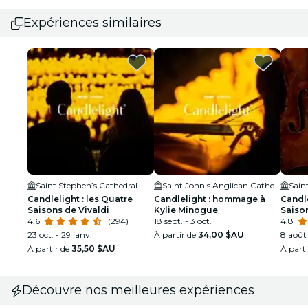
Expériences similaires
Saint Stephen’s Cathedral
Saint John's Anglican Cathedral
Candlelight : les Quatre
Candlelight : hommage à
Candle
Saisons de Vivaldi
Kylie Minogue
Saison
4.6
(294)
18 sept. - 3 oct.
4.8
23 oct. - 29 janv.
À partir de
34,00 $AU
8 août 
À partir de
35,50 $AU
À part
Découvre nos meilleures expériences