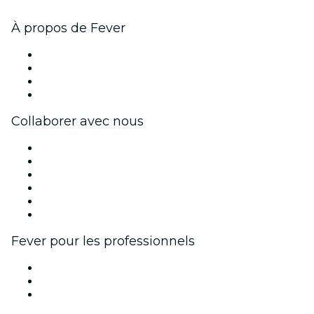
À propos de Fever
Presse
Travailler chez Fever
Cartes-cadeaux
Centre d'aide
Collaborer avec nous
Fever Zone
Publiez votre événement
Événements d'entreprise et avantages
Programme d'affiliation
Programme d'ambassadeurs et d'influenceurs
Partenariats avec des marques
Fever pour les professionnels
Événements privés et billets de groupe
Avantages pour les entreprises
Coupons et cartes cadeaux pour les entreprises