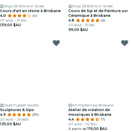
Shop 2B 826 Ann Street
Shop 2B 826 Ann Street
Cours d'art en résine à Brisbane
Cours de Sip et de Peinture sur
4.0
(4)
Céramique à Brisbane
07 août - 31 déc.
4.8
(6)
139,00 $AU
07 août - 31 déc.
99,00 $AU
Dead Puppet Society
Art Masterclass Brisbane
Sculptures & Sips
Atelier de création de
4.9
(39)
mosaïques à Brisbane
20 août - 25 sept.
4.4
(7)
135,00 $AU
07 août - 02 févr.
À partir de
119,00 $AU