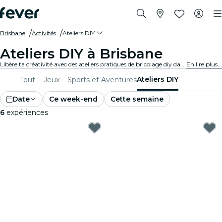
Brisbane
Activités
Ateliers DIY
Ateliers DIY à Brisbane
Libère ta créativité avec des ateliers pratiques de bricolage diy dans Brisbane. Apprends de nouvelles compétences, fabrique des objets uniques et noue des liens avec des personnes partageant les mêmes idées dans un environnement accueillant.
En lire plus...
Ateliers DIY
Tout
Jeux
Sports et Aventures
Date
Ce week-end
Cette semaine
6
expériences