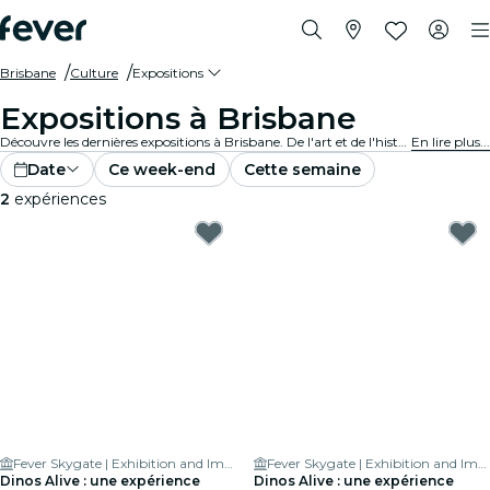
Brisbane
Culture
Expositions
Expositions à Brisbane
Découvre les dernières expositions à Brisbane. De l'art et de l'histoire à la science et à la technologie, explore des expositions fascinantes qui enflamment ta curiosité.
En lire plus...
Date
Ce week-end
Cette semaine
2
expériences
Fever Skygate | Exhibition and Immersive Experience centre
Fever Skygate | Exhibition and Immersive Experience centre
Dinos Alive : une expérience
Dinos Alive : une expérience