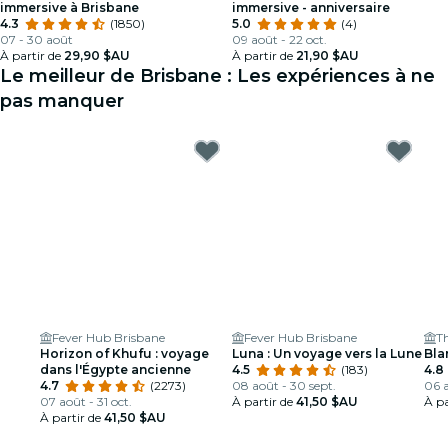
immersive à Brisbane
immersive - anniversaire
4.3
(1850)
5.0
(4)
07 - 30 août
09 août - 22 oct.
À partir de
29,90 $AU
À partir de
21,90 $AU
Le meilleur de Brisbane : Les expériences à ne
pas manquer
Fever Hub Brisbane
Fever Hub Brisbane
Th
Horizon of Khufu : voyage
Luna : Un voyage vers la Lune
Bla
dans l'Égypte ancienne
4.5
(183)
4.8
4.7
(2273)
08 août - 30 sept.
06 a
07 août - 31 oct.
À partir de
41,50 $AU
À pa
À partir de
41,50 $AU