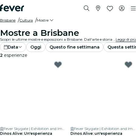
Brisbane
Cultura
Mostre
Mostre a Brisbane
Scopri le ultime mostre e esposizioni a Brisbane. Dall'arte e storia alla scienza e tecnologia, esplora esposizioni affascinanti che accendono la tua curiosità.
Leggi di più
Data
Oggi
Questo fine settimana
Questa sett
2
esperienze
Fever Skygate | Exhibition and Immersive Experience centre
Fever Skygate | Exhibition and Immersive Experience centre
Dinos Alive: Un'esperienza
Dinos Alive: un'esperienza