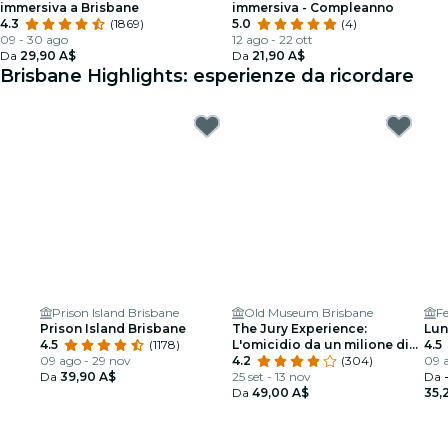
immersiva a Brisbane
immersiva - Compleanno
4.3
(1869)
5.0
(4)
09 - 30 ago
12 ago - 22 ott
Da
29,90 A$
Da
21,90 A$
Brisbane Highlights: esperienze da ricordare
Prison Island Brisbane
Old Museum Brisbane
F
Prison Island Brisbane
The Jury Experience:
Lun
4.5
(1178)
L'omicidio da un milione di
4.5
09 ago - 29 nov
dollari
4.2
(304)
09 a
Da
39,90 A$
25 set - 13 nov
Da
Da
49,00 A$
35,