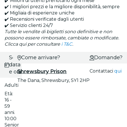
✔️ Milioni di utenti prenotano ogni mese
✔️ I migliori prezzi e la migliore disponibilità, sempre
✔️ Migliaia di esperienze uniche
✔️ Recensioni verificate dagli utenti
✔️ Servizio clienti 24/7
Tutte le vendite di biglietti sono definitive e non
possono essere rimborsate, cambiate o modificate.
Clicca qui per consultare
i T&C
.
Scegli
Come arrivare?
Domande?
data
Shrewsbury Prison
Contattaci
qui
e ora
The Dana, Shrewsbury, SY1 2HP
Adulti
Età:
16 -
59
anni.
10:00
Senior