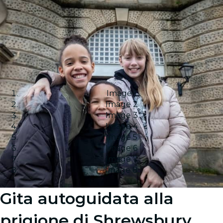
Image 1
Image 2
Image 3
Image 4
Image 5
Image 6
Image 7
Image 8
Gita autoguidata alla
prigione di Shrewsbury