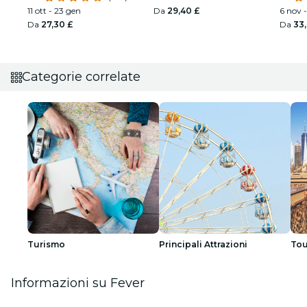
11 ott - 23 gen
Da
29,40 £
6 nov 
Da
27,30 £
Da
33
Categorie correlate
Turismo
Principali Attrazioni
Tou
Informazioni su Fever