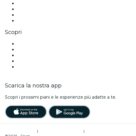
Instagram
TikTok
LinkedIn
Youtube
Scopri
Luoghi a Birmingham
Oggi
Domani
Questa settimana
Questo fine settimana
Scarica la nostra app
Scopri i prossimi piani e le esperienze più adatte a te.
Termini di utilizzo
|
Informativa sulla privacy
|
Gestione dei cookie
©2026 - Fever