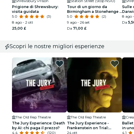
Shrewsbury Prison
Station Street (Stop NS10)
Shre
Prigione di Shrewsbury:
Tour di un giorno da
Sulle 
visita guidata
Birmingham a Stonehenge e
Darwi
5.0
(3)
Bath
5.0
(2)
autog
8 ago -
8 ago - 2 ott
9 ago - 26 set
Da
5,5
25,00 £
Da
71,00 £
Scopri le nostre migliori esperienze
The Old Rep Theatre
The Old Rep Theatre
Cres
The Jury Experience: Death
The Jury Experience -
Ballet
by AI: chi paga il prezzo?
Frankenstein on Trial:
in un
4.4
(120)
L'uomo che sfidò Dio
24 ott
scinti
4.1