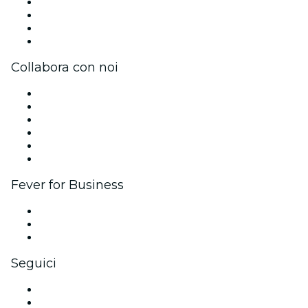
Stampa
Unisciti al team
Carte regalo
Centro assistenza
Collabora con noi
Gestisci il tuo evento
Pubblica il tuo evento
Eventi aziendali & benefit
Programma di affiliazione
Programma Ambassador e Influencer
Brand partnership
Fever for Business
Eventi privati e biglietti di gruppo
Benefit aziendali
Gift card e voucher aziendali
Seguici
Facebook
X (Twitter)