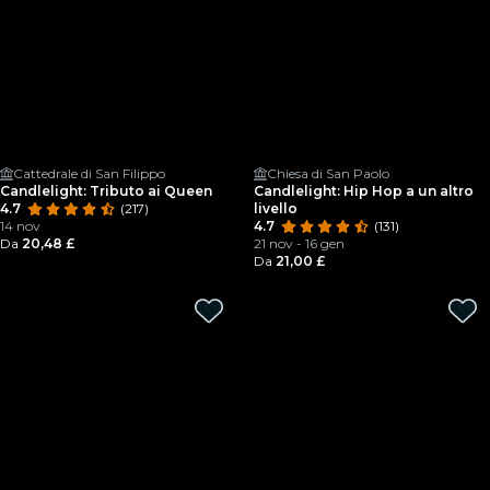
Cattedrale di San Filippo
Chiesa di San Paolo
Candlelight: Tributo ai Queen
Candlelight: Hip Hop a un altro
4.7
(217)
livello
14 nov
4.7
(131)
Da
20,48 £
21 nov - 16 gen
Da
21,00 £