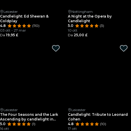
Leicester
Nottingham
Candlelight: Ed Sheeran &
A Night at the Opera by
Coldplay
Candlelight
4.8
(110)
5.0
(3)
03 ott - 27 mar
10 ott
Da
19,95 £
Da
25,00 £
Leicester
Leicester
The Four Seasons and the Lark
Candlelight: Tribute to Leonard
Ascending by candlelight in
Cohen
Leicester
5.0
(1)
4.8
(10)
16 ott
17 ott