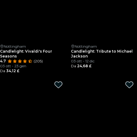
Nottingham
Nottingham
Candlelight: Vivaldi's Four
Candlelight: Tribute to Michael
Seasons
Jackson
4.7
(205)
03 ott - 12 dic
03 ott - 23 gen
Da
24,68 £
Da
34,12 £