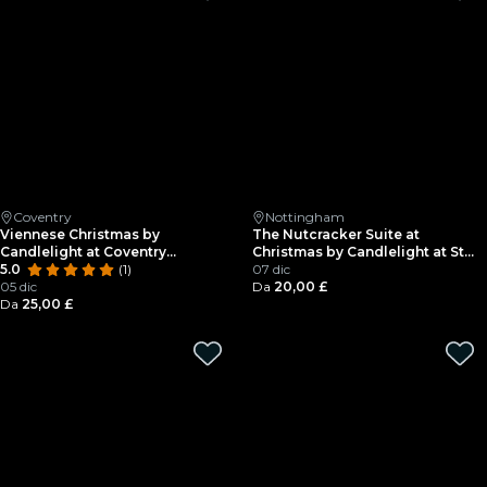
Coventry
Nottingham
Viennese Christmas by
The Nutcracker Suite at
Candlelight at Coventry
Christmas by Candlelight at St
Cathedral
5.0
(1)
Mary's in the Lacemarket
07 dic
05 dic
Da
20,00 £
Da
25,00 £