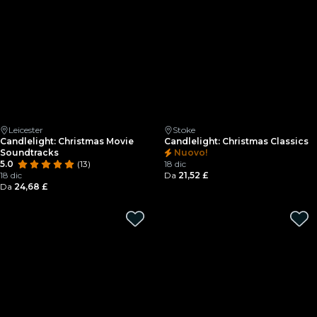
Leicester
Stoke
Candlelight: Christmas Movie
Candlelight: Christmas Classics
Soundtracks
Nuovo!
5.0
(13)
18 dic
18 dic
Da
21,52 £
Da
24,68 £