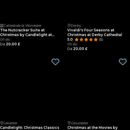
Cattedrale di Worcester
Derby
The Nutcracker Suite at
Vivaldi's Four Seasons at
Christmas by Candlelight at
Christmas at Derby Cathedral
Worcester Cathedral
09 dic
5.0
(5)
Da
20,00 £
09 dic
Da
20,00 £
Leicester
Gloucester
Candlelight: Christmas Classics
Christmas at the Movies by