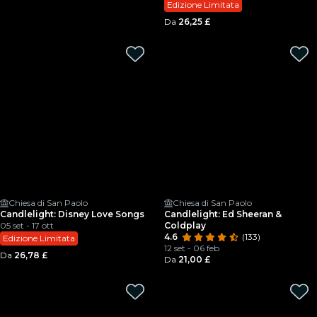
Edizione Limitata
Da
26,25 £
Chiesa di San Paolo
Chiesa di San Paolo
Candlelight: Disney Love Songs
Candlelight: Ed Sheeran &
05 set - 17 ott
Coldplay
4.6
(133)
Edizione Limitata
12 set - 06 feb
Da
26,78 £
Da
21,00 £