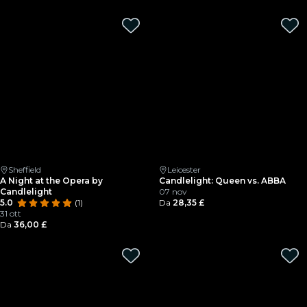
Sheffield
Leicester
A Night at the Opera by
Candlelight: Queen vs. ABBA
Candlelight
07 nov
5.0
(1)
Da
28,35 £
31 ott
Da
36,00 £