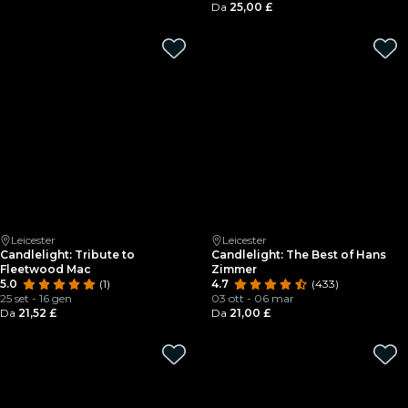
Da
25,00 £
Leicester
Leicester
Candlelight: Tribute to
Candlelight: The Best of Hans
Fleetwood Mac
Zimmer
5.0
(1)
4.7
(433)
25 set - 16 gen
03 ott - 06 mar
Da
21,52 £
Da
21,00 £