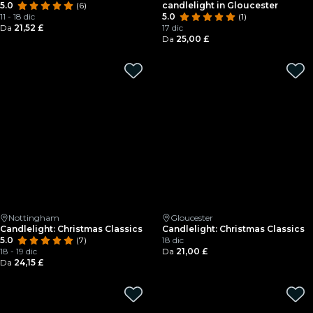
5.0
(6)
candlelight in Gloucester
11 - 18 dic
5.0
(1)
Da
21,52 £
17 dic
Da
25,00 £
Nottingham
Gloucester
Candlelight: Christmas Classics
Candlelight: Christmas Classics
5.0
(7)
18 dic
18 - 19 dic
Da
21,00 £
Da
24,15 £