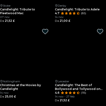
Stoke
Derby
Candlelight: Tribute to
Candlelight: Tribute to Adele
Fleetwood Mac
4.7
(85)
07 nov
14 nov
Da
21,52 £
Da
21,00 £
Nottingham
Leicester
Christmas at the Movies by
Candlelight: The Best of
Candlelight
Bollywood and Tollywood on
14 nov
Strings
4.6
(115)
Da
25,00 £
14 nov - 27 feb
Da
21,52 £