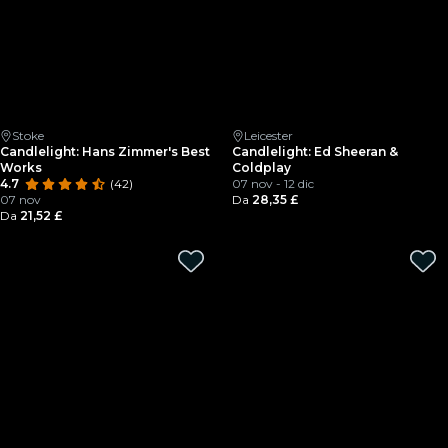
Stoke
Leicester
Candlelight: Hans Zimmer's Best
Candlelight: Ed Sheeran &
Works
Coldplay
4.7
(42)
07 nov - 12 dic
07 nov
Da
28,35 £
Da
21,52 £