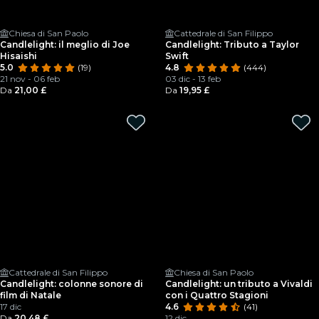
Chiesa di San Paolo
Cattedrale di San Filippo
Candlelight: il meglio di Joe
Candlelight: Tributo a Taylor
Hisaishi
Swift
5.0
(19)
4.8
(444)
21 nov - 06 feb
03 dic - 13 feb
Da
21,00 £
Da
19,95 £
Cattedrale di San Filippo
Chiesa di San Paolo
Candlelight: colonne sonore di
Candlelight: un tributo a Vivaldi
film di Natale
con i Quattro Stagioni
17 dic
4.6
(41)
Da
20,48 £
12 dic