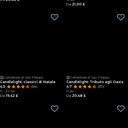
Da
21,00 £
Cattedrale di San Filippo
Cattedrale di San Filippo
Candlelight: classici di Natale
Candlelight: Tributo agli Oasis
4.5
(54)
4.7
(37)
11 - 20 dic
11 dic
Da
19,42 £
Da
20,48 £