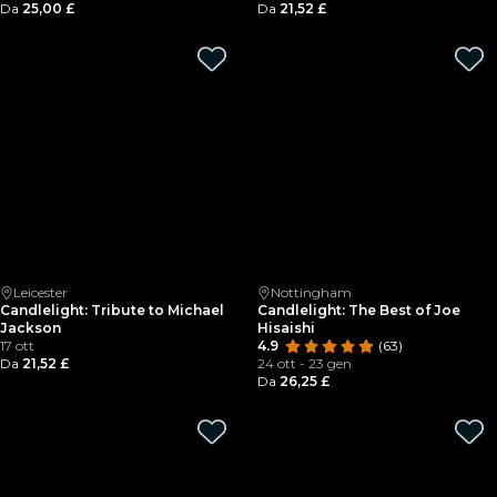
Da
25,00 £
Da
21,52 £
Leicester
Nottingham
Candlelight: Tribute to Michael
Candlelight: The Best of Joe
Jackson
Hisaishi
17 ott
4.9
(63)
Da
21,52 £
24 ott - 23 gen
Da
26,25 £