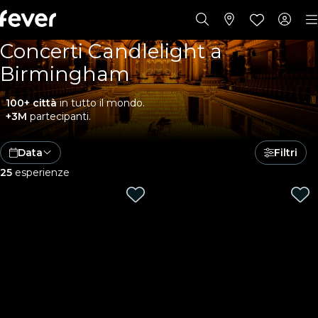
Concerti Candlelight a
Birmingham
100+ città
in tutto il mondo.
+3M
partecipanti.
Data
Filtri
25
esperienze