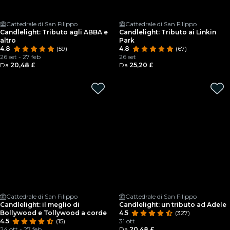
Cattedrale di San Filippo
Cattedrale di San Filippo
Candlelight: Tributo agli ABBA e
Candlelight: Tributo ai Linkin
altro
Park
4.8
(59)
4.8
(67)
26 set - 27 feb
26 set
Da
20,48 £
Da
25,20 £
Cattedrale di San Filippo
Cattedrale di San Filippo
Candlelight: il meglio di
Candlelight: un tributo ad Adele
Bollywood e Tollywood a corde
4.5
(327)
4.5
(15)
31 ott
24 ott - 27 feb
Da
20,48 £