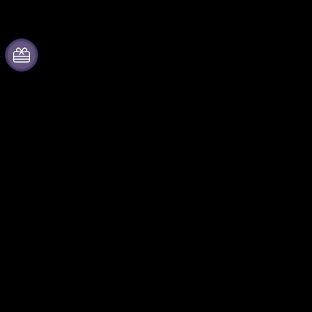
Informazioni su
Collabora con noi
Fever
Gestisci il tuo evento
Stampa
Pubblica il tuo evento
Unisciti al team
Eventi aziendali & benefit
Carte regalo
Programma di affiliazione
Centro assistenza
Programma Ambassador e
Influencer
Brand partnership
Fever for Business
Seguici