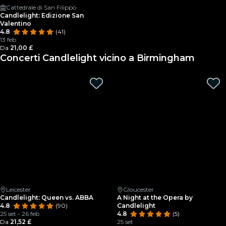
Cattedrale di San Filippo
Candlelight: Edizione San
Valentino
4.8
(41)
13 feb
Da
21,00 £
Concerti Candlelight vicino a Birmingham
Leicester
Gloucester
Candlelight: Queen vs. ABBA
A Night at the Opera by
4.8
(90)
Candlelight
25 set - 26 feb
4.8
(5)
Da
21,52 £
25 set