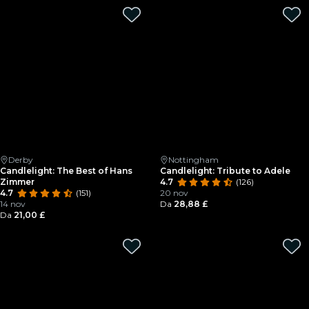
Derby
Nottingham
Candlelight: The Best of Hans
Candlelight: Tribute to Adele
Zimmer
4.7
(126)
4.7
(151)
20 nov
14 nov
Da
28,88 £
Da
21,00 £