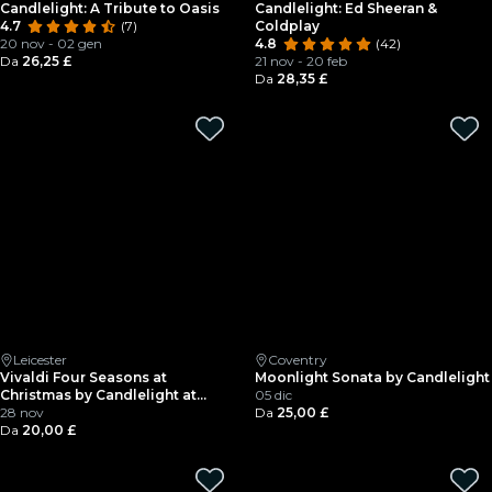
Candlelight: A Tribute to Oasis
Candlelight: Ed Sheeran &
4.7
(7)
Coldplay
20 nov - 02 gen
4.8
(42)
Da
26,25 £
21 nov - 20 feb
Da
28,35 £
Leicester
Coventry
Vivaldi Four Seasons at
Moonlight Sonata by Candlelight
Christmas by Candlelight at
05 dic
Leicester Cathedral
28 nov
Da
25,00 £
Da
20,00 £