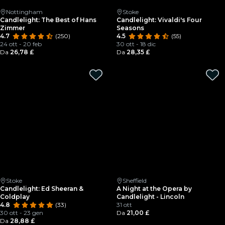
Nottingham
Stoke
Candlelight: The Best of Hans
Candlelight: Vivaldi's Four
Zimmer
Seasons
4.7
(250)
4.5
(55)
24 ott - 20 feb
30 ott - 18 dic
Da
26,78 £
Da
28,35 £
Stoke
Sheffield
Candlelight: Ed Sheeran &
A Night at the Opera by
Coldplay
Candlelight - Lincoln
4.8
(33)
31 ott
30 ott - 23 gen
Da
21,00 £
Da
28,88 £