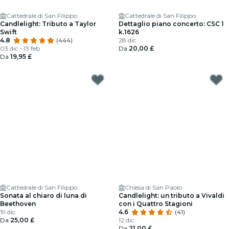
Cattedrale di San Filippo
Cattedrale di San Filippo
Candlelight: Tributo a Taylor
Dettaglio piano concerto: CSC 1
Swift
k.1626
4.8
(444)
28 dic
03 dic - 13 feb
Da
20,00 £
Da
19,95 £
Cattedrale di San Filippo
Chiesa di San Paolo
Sonata al chiaro di luna di
Candlelight: un tributo a Vivaldi
Beethoven
con i Quattro Stagioni
19 dic
4.6
(41)
Da
25,00 £
12 dic
Da
21,00 £