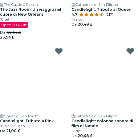
The Castle & Falcon
Cattedrale di San Filippo
The Jazz Room: Un viaggio nel
Candlelight: Tributo ai Queen
cuore di New Orleans
4.7
(217)
18 set
14 nov
Da
20,48 £
Up to 20% Off
Da
29,64 £
23,94 £
Chiesa di San Paolo
Cattedrale di San Filippo
Candlelight: Tributo a Pink
Candlelight: colonne sonore di
18 dic - 22 gen
film di Natale
Da
21,00 £
17 dic
Da
20,48 £