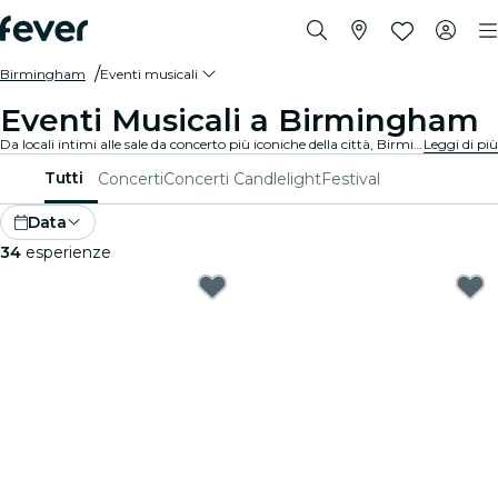
Birmingham
Eventi musicali
Eventi Musicali a Birmingham
Da locali intimi alle sale da concerto più iconiche della città, Birmingham offre una vasta gamma di eventi per soddisfare ogni gusto e stile.
Leggi di più
Tutti
Concerti
Concerti Candlelight
Festival
Data
34
esperienze