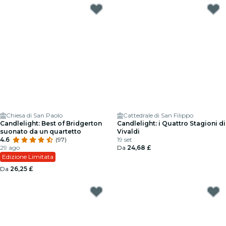
Chiesa di San Paolo
Cattedrale di San Filippo
Candlelight: Best of Bridgerton
Candlelight: i Quattro Stagioni di
suonato da un quartetto
Vivaldi
4.6
(97)
19 set
29 ago
Da
24,68 £
Edizione Limitata
Da
26,25 £