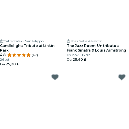
Cattedrale di San Filippo
The Castle & Falcon
Candlelight: Tributo ai Linkin
The Jazz Room: Un tributo a
Park
Frank Sinatra & Louis Armstrong
4.8
(67)
07 nov - 13 dic
26 set
Da
29,40 £
Da
25,20 £