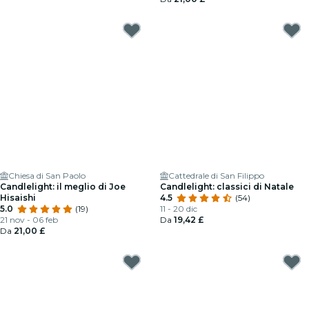
Chiesa di San Paolo
Cattedrale di San Filippo
Candlelight: il meglio di Joe
Candlelight: classici di Natale
Hisaishi
4.5
(54)
5.0
(19)
11 - 20 dic
21 nov - 06 feb
Da
19,42 £
Da
21,00 £