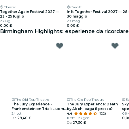
Chester
Cardiff
Together Again Festival 2027 —
In It Together Festival 2027 — 28-
23 - 25 luglio
30 maggio
23 lug
28 mag
0,00 £
0,00 £
Birmingham Highlights: esperienze da ricordare
The Old Rep Theatre
The Old Rep Theatre
E
The Jury Experience -
The Jury Experience: Death
Sky
Frankenstein on Trial: L'uomo
by AI: chi paga il prezzo?
spe
che sfidò Dio
24 ott
4.4
(122)
e d
06 
Da
29,40 £
11 ott - 23 gen
0,0
Da
27,30 £