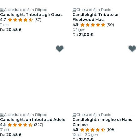
Cattedrale di San Filippo
Chiesa di San Paolo
Candlelight: Tributo agli Oasis
Candlelight: Tributo ai
4.7
(37)
Fleetwood Mac
11 dic
4.9
(30)
Da
20,48 £
02 gen
Da
21,00 £
Cattedrale di San Filippo
Chiesa di San Paolo
Candlelight: un tributo ad Adele
Candlelight: il meglio di Hans
4.5
(327)
Zimmer
31 ott
4.5
(108)
Da
20,48 £
12 set - 30 gen
Da
21,00 £