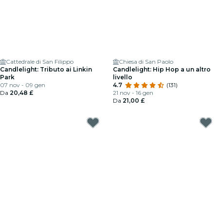
Cattedrale di San Filippo
Chiesa di San Paolo
Candlelight: Tributo ai Linkin
Candlelight: Hip Hop a un altro
Park
livello
07 nov - 09 gen
4.7
(131)
Da
20,48 £
21 nov - 16 gen
Da
21,00 £