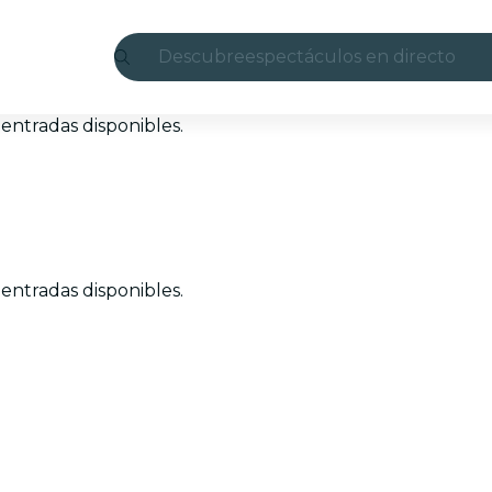
Descubre
espectáculos en directo
Madrid
entradas disponibles.
candlelight
Londres
experiencias y ciudades
entradas disponibles.
São Paulo
exposiciones
Seúl
recorridos por la ciudad
conciertos