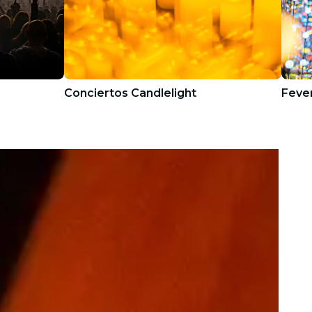
Conciertos Candlelight
Fever