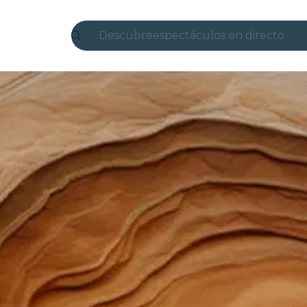
Descubre
espectáculos en directo
Madrid
candlelight
Londres
experiencias y ciudades
São Paulo
exposiciones
Seúl
recorridos por la ciudad
conciertos