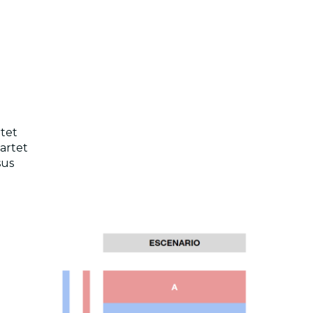
tet
artet
sus