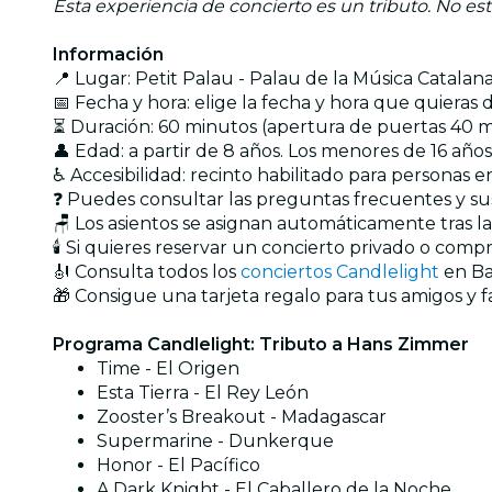
Esta experiencia de concierto es un tributo. No est
Información
📍 Lugar: Petit Palau - Palau de la Música Catalan
📅 Fecha y hora: elige la fecha y hora que quieras
⏳ Duración: 60 minutos (apertura de puertas 40 min
👤 Edad: a partir de 8 años. Los menores de 16 a
♿ Accesibilidad: recinto habilitado para personas en
❓ Puedes consultar las preguntas frecuentes y s
🪑 Los asientos se asignan automáticamente tras l
🕯️ Si quieres reservar un concierto privado o com
🎻 Consulta todos los
conciertos Candlelight
en Ba
🎁 Consigue una tarjeta regalo para tus amigos y f
Programa Candlelight: Tributo a Hans Zimmer
Time - El Origen
Esta Tierra - El Rey León
Zooster’s Breakout - Madagascar
Supermarine - Dunkerque
Honor - El Pacífico
A Dark Knight - El Caballero de la Noche