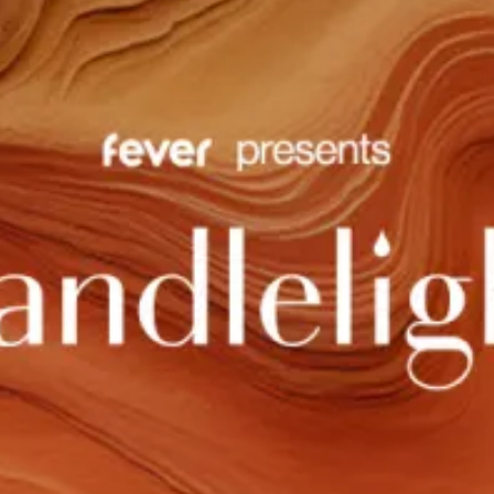
restaurantes
cine