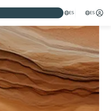
ES
ES