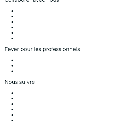
Collaborer avec nous
Fever Zone
Publiez votre événement
Événements d'entreprise et avantages
Programme d'affiliation
Programme d'ambassadeurs et d'influenceurs
Partenariats avec des marques
Fever pour les professionnels
Événements privés et billets de groupe
Avantages pour les entreprises
Coupons et cartes cadeaux pour les entreprises
Nous suivre
Facebook
X (Twitter)
Instagram
TikTok
LinkedIn
Youtube