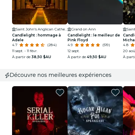
Saint John's Anglican Cathedral
Grand on Ann
Candlelight : hommage à
Candlelight : le meilleur de
Candl
Adele
Pink Floyd
Micha
4.7
(284)
4.9
(519)
4.8
11 sept. - 11 févr.
12 sept.
20 août
À partir de
38,50 $AU
À partir de
49,50 $AU
À part
Découvre nos meilleures expériences