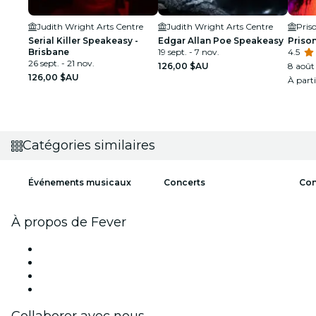
Judith Wright Arts Centre
Judith Wright Arts Centre
Pris
Serial Killer Speakeasy -
Edgar Allan Poe Speakeasy
Prison
Brisbane
19 sept. - 7 nov.
4.5
26 sept. - 21 nov.
126,00 $AU
8 août 
126,00 $AU
À part
Catégories similaires
Événements musicaux
Concerts
Con
À propos de Fever
Presse
Travailler chez Fever
Cartes-cadeaux
Centre d'aide