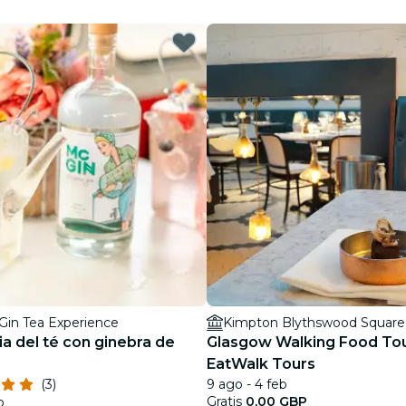
restaurantes
cine
Gin Tea Experience
Kimpton Blythswood Square
a del té con ginebra de
Glasgow Walking Food To
EatWalk Tours
(3)
9 ago - 4 feb
Gratis
0,00 GBP
b