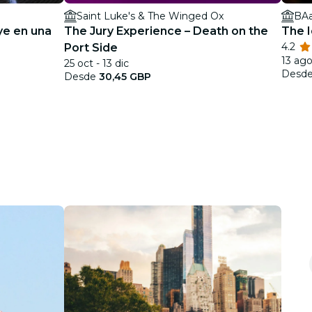
Saint Luke's & The Winged Ox
BAa
ye en una
The Jury Experience – Death on the
The I
4.2
Port Side
13 ago
25 oct - 13 dic
Desd
Desde
30,45 GBP