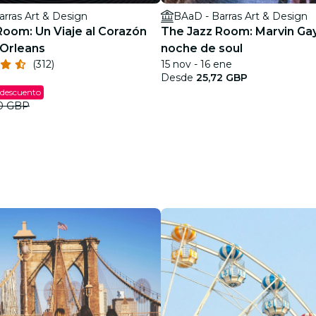
rras Art & Design
BAaD - Barras Art & Design
Room: Un Viaje al Corazón
The Jazz Room: Marvin Ga
Orleans
noche de soul
(312)
15 nov - 16 ene
Desde
25,72 GBP
 descuento
0 GBP