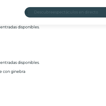
Descubre
espectáculos en directo
Madrid
entradas disponibles.
candlelight
Londres
experiencias y ciudades
entradas disponibles.
São Paulo
de con ginebra
exposiciones
Seúl
recorridos por la ciudad
conciertos