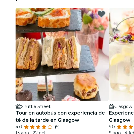
Shuttle Street
Glasgow 
Tour en autobús con experiencia de
Experienci
té de la tarde en Glasgow
Glasgow
4.0
(5)
5.0
13 ago - 22 oct
9 ago - 4 fe