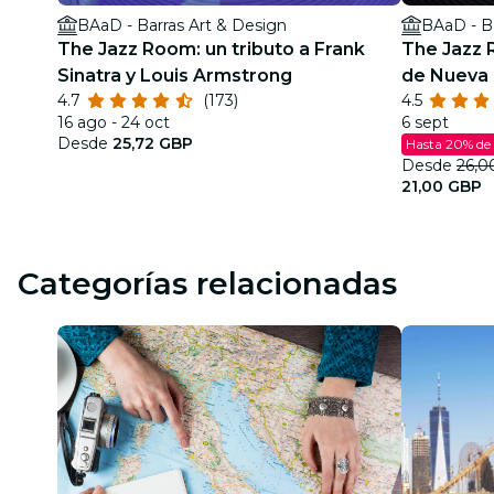
BAaD - Barras Art & Design
BAaD - Ba
The Jazz Room: un tributo a Frank
The Jazz 
Sinatra y Louis Armstrong
de Nueva 
4.7
(173)
4.5
16 ago - 24 oct
6 sept
Desde
25,72 GBP
Hasta 20% de
Desde
26,0
21,00 GBP
Categorías relacionadas