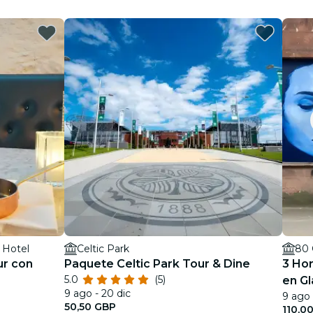
 Hotel
Celtic Park
80 
ur con
Paquete Celtic Park Tour & Dine
3 Hor
5.0
(5)
en G
9 ago - 20 dic
9 ago 
50,50 GBP
110,0