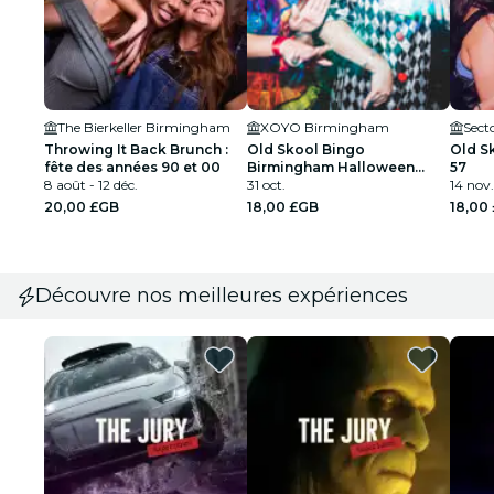
The Bierkeller Birmingham
XOYO Birmingham
Sect
Throwing It Back Brunch :
Old Skool Bingo
Old S
fête des années 90 et 00
Birmingham Halloween
57
8 août - 12 déc.
Special
31 oct.
14 nov.
20,00 £GB
18,00 £GB
18,00
Découvre nos meilleures expériences