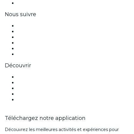
Coupons et cartes cadeaux pour les entreprises
Nous suivre
Facebook
X (Twitter)
Instagram
TikTok
LinkedIn
Youtube
Découvrir
Lieux d'événements à Birmingham
Aujourd'hui
Demain
Cette semaine
Ce week-end
Téléchargez notre application
Découvrez les meilleures activités et expériences pour