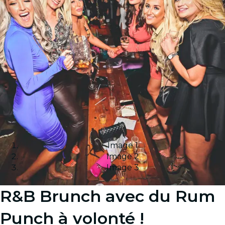
Image 1
Image 2
Image 3
R&B Brunch avec du Rum
Punch à volonté !