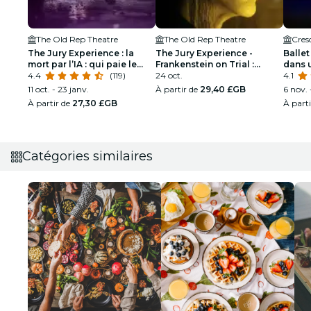
The Old Rep Theatre
The Old Rep Theatre
Cres
The Jury Experience : la
The Jury Experience -
Ballet
mort par l’IA : qui paie le
Frankenstein on Trial :
dans 
prix ?
4.4
(119)
l’homme qui a défié Dieu
24 oct.
étince
4.1
11 oct. - 23 janv.
À partir de
29,40 £GB
6 nov. 
À partir de
27,30 £GB
À part
Catégories similaires