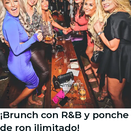
Image 1
Image 2
Image 3
¡Brunch con R&B y ponche
de ron ilimitado!