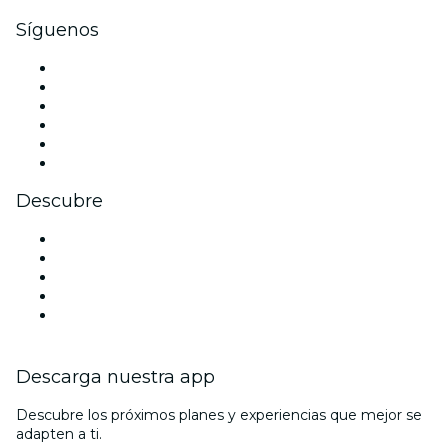
Síguenos
Facebook
X (Twitter)
Instagram
TikTok
LinkedIn
Youtube
Descubre
Locales y espacios de eventos en Birmingham
Hoy
Mañana
Esta semana
Este fin de semana
Descarga nuestra app
Descubre los próximos planes y experiencias que mejor se
adapten a ti.