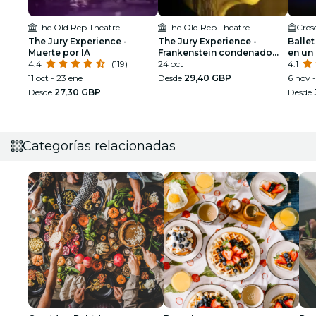
The Old Rep Theatre
The Old Rep Theatre
Cres
The Jury Experience -
The Jury Experience -
Ballet
Muerte por IA
Frankenstein condenado
en un
4.4
(119)
por la ley
24 oct
deslu
4.1
11 oct - 23 ene
Desde
29,40 GBP
6 nov -
Desde
27,30 GBP
Desde
Categorías relacionadas