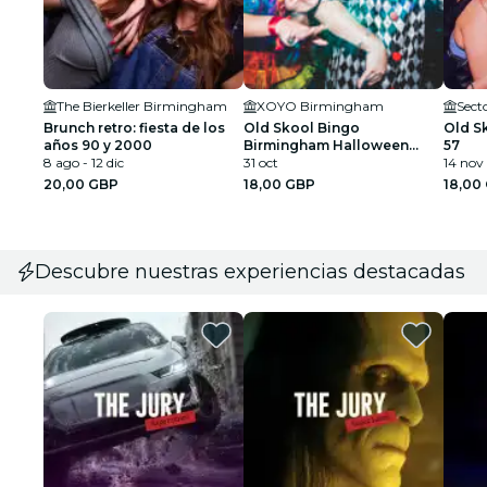
The Bierkeller Birmingham
XOYO Birmingham
Sect
Brunch retro: fiesta de los
Old Skool Bingo
Old S
años 90 y 2000
Birmingham Halloween
57
8 ago - 12 dic
Special
31 oct
14 nov
20,00 GBP
18,00 GBP
18,00
Descubre nuestras experiencias destacadas