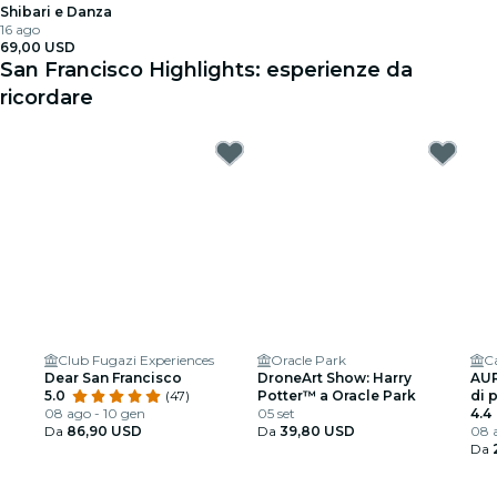
Shibari e Danza
16 ago
69,00 USD
San Francisco Highlights: esperienze da
ricordare
Club Fugazi Experiences
Oracle Park
Ca
Dear San Francisco
DroneArt Show: Harry
AUR
5.0
(47)
Potter™ a Oracle Park
di 
08 ago - 10 gen
05 set
4.4
Da
86,90 USD
Da
39,80 USD
08 a
Da