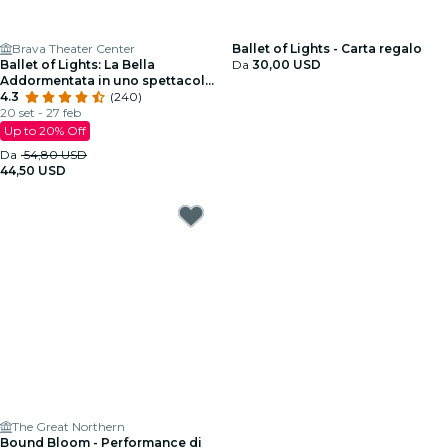
Brava Theater Center
Ballet of Lights - Carta regalo
Ballet of Lights: La Bella
Da
30,00 USD
Addormentata in uno spettacolo
scintillante
4.3
(240)
20 set - 27 feb
Up to 20% Off
Da
54,80 USD
44,50 USD
The Great Northern
Bound Bloom - Performance di