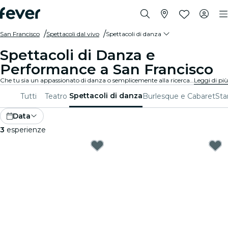
San Francisco
Spettacoli dal vivo
Spettacoli di danza
Spettacoli di Danza e
Performance a San Francisco
Che tu sia un appassionato di danza o semplicemente alla ricerca di una serata unica, San Francisco ha qualcosa da offrire per tutti. Dalla danza contemporanea al balletto, ci sono innumerevoli compagnie e produzioni tra cui scegliere.
Leggi di più
Spettacoli di danza
Tutti
Teatro
Burlesque e Cabaret
St
Data
3
esperienze