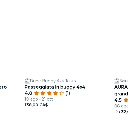
Dune Buggy 4x4 Tours
Sain
ero
Passeggiata in buggy 4x4
AURA:
4.0
(1)
grand
10 ago - 21 ott
4.5
138,00 CA$
08 ago
Da
32