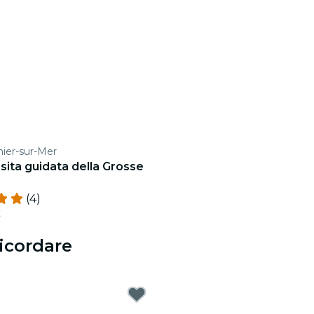
hier-sur-Mer
isita guidata della Grosse
(4)
t
icordare