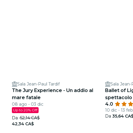
Sala Jean-Paul Tardif
Sala Jean-P
The Jury Experience - Un addio al
Ballet of L
mare fatale
spettacolo
4.0
08 ago - 03 dic
10 dic - 13 feb
Up to 20% Off
Da
35,64 CA
Da
52,14 CA$
42,34 CA$