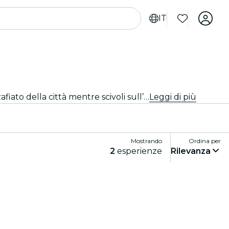
IT
Scopri Québec dall’acqua con le eleganti crociere e le gite in barca. Ammira i luoghi più famosi e i panorami mozzafiato della città mentre scivoli sull’acqua in totale relax. Vivi Québec in un modo unico!
Leggi di più
Mostrando
Ordina per
2
esperienze
Rilevanza