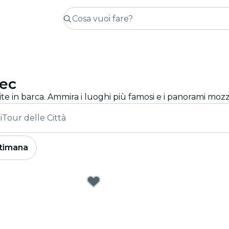
bec
i
Tour delle Città
timana