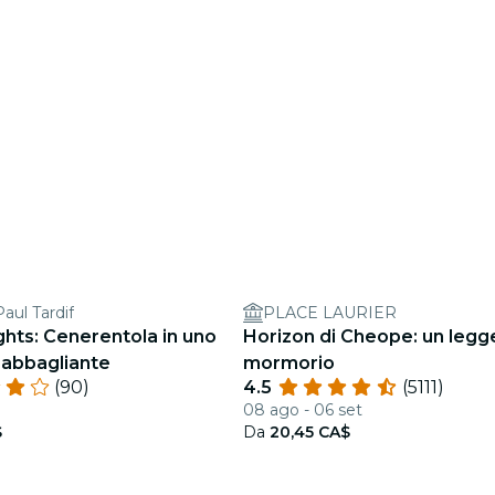
aul Tardif
PLACE LAURIER
ights: Cenerentola in uno
Horizon di Cheope: un legg
 abbagliante
mormorio
(90)
4.5
(5111)
08 ago - 06 set
$
Da
20,45 CA$