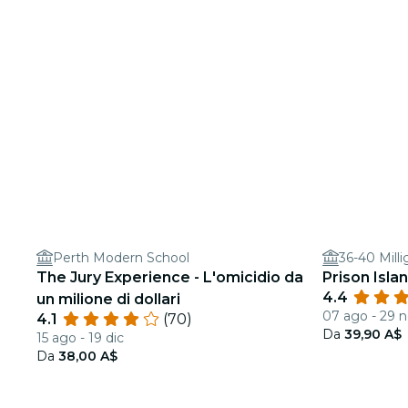
Perth Modern School
36-40 Milli
The Jury Experience - L'omicidio da
Prison Isla
4.4
un milione di dollari
07 ago - 29 
4.1
(70)
Da
39,90 A$
15 ago - 19 dic
Da
38,00 A$