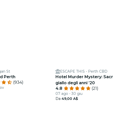
gan St
ESCAPE THIS - Perth CBD
nd Perth
Hotel Murder Mystery: Sacr
(934)
giallo degli anni ’20
nov
4.8
(21)
07 ago - 30 giu
Da
49,00 A$