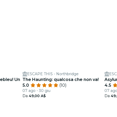
ESCAPE THIS - Northbridge
ESC
ebleu! Un
The Haunting: qualcosa che non va!
Asylum
5.0
(10)
4.5
07 ago - 30 giu
07 ago
Da
49,00 A$
Da
49