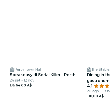
Perth Town Hall
The Stable
Speakeasy di Serial Killer - Perth
Dining in t
24 set - 12 nov
gastronomic
Da
64,00 A$
4.1
bendati pr
20 ago - 18 n
110,00 A$