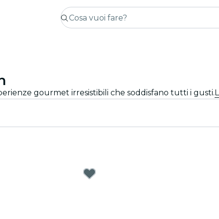
h
erienze gourmet irresistibili che soddisfano tutti i gusti.
L