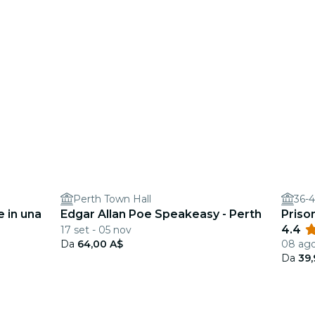
Perth Town Hall
36-4
 in una
Edgar Allan Poe Speakeasy - Perth
Priso
4.4
17 set - 05 nov
Da
64,00 A$
08 ago
Da
39,