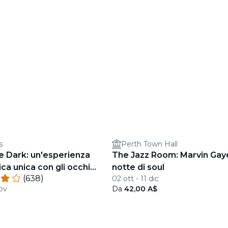
s
Perth Town Hall
he Dark: un'esperienza
The Jazz Room: Marvin Gaye
a unica con gli occhi
notte di soul
(638)
02 ott - 11 dic
esso The Stables
ov
Da
42,00 A$