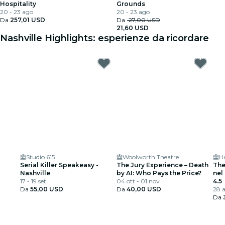
Hospitality
Grounds
20 - 23 ago
20 - 23 ago
Da
257,01 USD
Da
27,00 USD
21,60 USD
Nashville Highlights: esperienze da ricordare
Studio 615
Woolworth Theatre
H
Serial Killer Speakeasy -
The Jury Experience – Death
The
Nashville
by AI: Who Pays the Price?
nel
17 - 19 set
04 ott - 01 nov
4.5
Da
55,00 USD
Da
40,00 USD
28 
Da