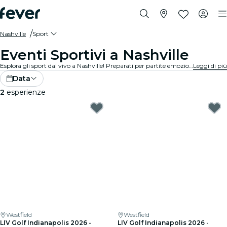
Nashville
Sport
Eventi Sportivi a Nashville
Esplora gli sport dal vivo a Nashville! Preparati per partite emozionanti in stadi e arene all'avanguardia. Senti l'emozione nell'aria con migliaia di altri fan mentre tifi per le tue squadre preferite. Non perdere nemmeno un minuto dell'azione!
Leggi di più
Data
2
esperienze
Westfield
Westfield
LIV Golf Indianapolis 2026 -
LIV Golf Indianapolis 2026 -